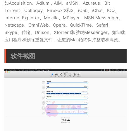
如Acquisition、Adium，AIM、aMSN、Azureus、Bit
Torrent、Colloquy、FireFox 2和3、iCab、iChat、ICQ、
Internet Explorer、Mozilla、MPlayer、MSN Messenger、
Netscape、OmniWeb、Opera、QuickTime、Safari、
Skype、传输、Unison、Xtorrent和雅虎Messenger。如卸载
应用程序和删除重复文件，让您的Mac始终保持整洁和高效。
软件截图