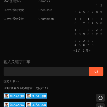
Mac使用技巧
Ozmosis
1
2
Clover系统优化
OpenCore
3
4
5
6
7
8
9
Clover系统安装
Chameleon
1
11
1
1
1
1
1
0
2
3
4
5
6
1
1
1
2
2
2
2
7
8
9
0
1
2
3
2
2
2
2
2
4
5
6
7
8
« 2 月
3 月 »
输入关键字回车
提交工单 >>
QQ在线咨询
(说明需求，勿问在否)