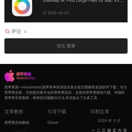
DiskMap Al: Find Large Files for Mac v3.1
DiskMap AL：查找大文件
2026-08-03
评论
0
请先
登录
黑苹果屋—Hackintosh|黑苹果单双系统安装全套完整教程资源软件下载，专注
黑苹果安装，为您提供最专业的黑苹果知识、全面的黑苹果驱动下载、详细的
黑苹果安装教程，精准的问题解决方法,并且集合了众多工具
文章教程
引导下载
归档文章
2026 年 3 月
黑苹果其他教程
Clover
一
二
三
四
五
六
日