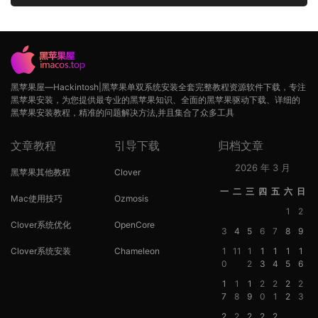
黑苹果屋—Hackintosh|黑苹果单双系统安装全套完整教程资源软件下载，专注
黑苹果安装，为您提供最专业的黑苹果知识、全面的黑苹果驱动下载、详细的
黑苹果安装教程，精准的问题解决方法,并且集合了众多工具
文章教程
引导下载
归档文章
2026 年 3 月
黑苹果其他教程
Clover
一
二
三
四
五
六
日
Mac使用技巧
Ozmosis
1
2
Clover系统优化
OpenCore
3
4
5
6
7
8
9
Clover系统安装
Chameleon
1
11
1
1
1
1
1
0
2
3
4
5
6
1
1
1
2
2
2
2
7
8
9
0
1
2
3
2
2
2
2
2