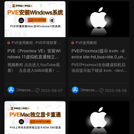
PVE使用教程
·
PVE环境部署
·
PVE使用教程
PVE硬件直通
PVE（Proxmox VE）安装Wi
PVE(Proxmox)提示 kvm: -d
ndows 11虚拟机直通独立显
evice ide-hd,bus=ide.0,unit
卡，一台电脑上同时运行Mac
=1,drive=drive-ide1,id=ide1,
视频教程 点击进入YouTube观
PVE(Proxmox)在创建虚拟机启
os及windows双系统
bootindex=101: Can't creat
看》 点击进入bilibili观看》...
动后提示如下错误 kvm: -devic
e IDE unit 1, bus supports o
e ide-hd,bus=ide.0,uni...
nly 1 units TASK ERROR: sta
rt failed: QEMU exited with
imacos.t
imacos.t
2023-09-07
2023-08-06
code 1错误的解决方案
op
op