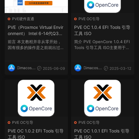
PVE硬件直通
PVE OC引导
PVE（Proxmox Virtual Envir
PVE OC 1.0.4 EFI Tools 引导
onment） Intel 6-14代Q35
工具 ISO
核显直通，适用macOS黑苹
前言 本文教程并非从零开始，
简介 PVE OpenCore 1.0.4 EFI
果、Windows、liunx等主流
因有很多的操作是之前就出过教
Tools 引导工具 ISO主要用于Pr
系统
程的，所以在本文中...
oxmox VE Hackintos...
imacos.t
imacos.t
2025-06-09
2025-03-12
op
op
PVE OC引导
PVE OC引导
PVE OC 1.0.2 EFI Tools 引导
PVE OC 1.0.1 EFI Tools 引导
工具 ISO
工具 ISO