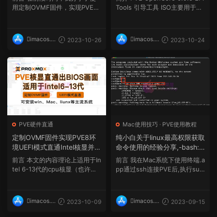
用于Intel与AMD处理器）
用定制OVMF固件，实现PVE环
Tools 引导工具 ISO主要用于Pr
境UEFI模式直通核显并显...
oxmox VE Hackintos...
imacos.t
imacos.t
2023-10-26
2023-10-24
op
op
PVE硬件直通
Mac使用技巧
·
PVE使用教程
定制OVMF固件实现PVE8环
纯小白关于linux最高权限获取
境UEFI模式直通Intel核显并显
命令使用的经验分享,-bash: s
示BIOS适用于intel6-13代处
udo: command not found错
前言 本文的内容理论上适用于In
前言 我在Mac系统下使用终端.a
理器pve8核显直通画面win10
误解决方式
tel 6-13代的cpu核显（也许支
pp通过ssh连接PVE后,执行sud
+macOS系统画面显示教程，
持Intel14代及更高...
o qm show 100 --pretty...
可以外接显示器
imacos.t
imacos.t
2023-10-09
2023-09-15
op
op