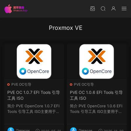
Proxmox VE
PVE OC引导
PVE OC引导
PVE OC 1.0.7 EFI Tools 引导
PVE OC 1.0.6 EFI Tools 引导
工具 ISO
工具 ISO
简介 PVE OpenCore 1.0.7 EFI
简介 PVE OpenCore 1.0.6 EFI
Tools 引导工具 ISO主要用于Pr
Tools 引导工具 ISO主要用于Pr
oxmox VE Hackintos...
oxmox VE Hackintos...
imacos.t
imacos.t