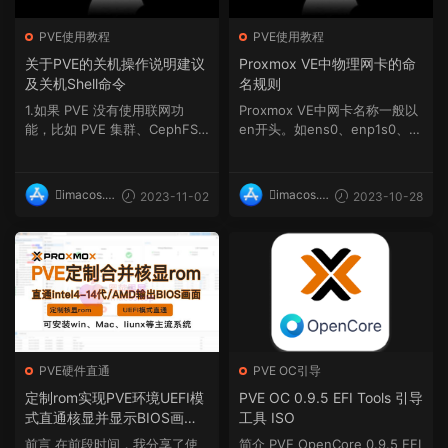
PVE使用教程
PVE使用教程
关于PVE的关机操作说明建议
Proxmox VE中物理网卡的命
及关机Shell命令
名规则
1.如果 PVE 没有使用联网功
Proxmox VE中网卡名称一般以
能，比如 PVE 集群、CephFS
en开头。如ens0、enp1s0、e
集群版等等，那么当 PVE 上...
nx803f5d098fc4。这其中...
imacos.t
imacos.t
2023-11-02
2023-10-28
op
op
PVE硬件直通
PVE OC引导
定制rom实现PVE环境UEFI模
PVE OC 0.9.5 EFI Tools 引导
式直通核显并显示BIOS画面
工具 ISO
可以外接显示器输出画面（适
前言 在前段时间，我分享了使
简介 PVE OpenCore 0.9.5 EFI