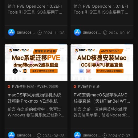
简介 PVE OpenCore 1.0.2EFI
简介 PVE OpenCore 1.0.1 EFI
Tools 引导工具 ISO主要用于Pr
Tools 引导工具 ISO主要用于Pr
oxmox VE Hackintosh...
oxmox VE Hackintos...
imacos.t
imacos.t
2024-11-08
2024-09-19
op
op
PVE使用教程
·
PVE环境部署
PVE硬件直通
macOS苹果系统物理机系统
PVE安装macOS黑苹果AMD
迁移到Proxmox VE虚拟机
核显直通（天钡TianBei WTR
PRO AMD Ryzen™ 7 5700
前言 在之前的教程中，我写过
前言 之前一直使用英特尔处理
U）
Windows 物理机系统迁移到PV
器安装黑苹果，随着NootedRe
E（链接https://imacos...
d.kext的驱动发布，AMD...
imacos.t
imacos.t
2024-08-28
2024-07-07