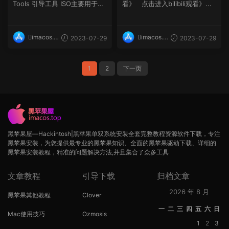
onoma 14)
Tools 引导工具 ISO主要用于Pr
看》 点击进入bilibili观看》...
oxmox VE Hackintos...
imacos.t
imacos.t
2023-07-29
2023-07-29
op
op
1
2
下一页
黑苹果屋—Hackintosh|黑苹果单双系统安装全套完整教程资源软件下载，专注
黑苹果安装，为您提供最专业的黑苹果知识、全面的黑苹果驱动下载、详细的
黑苹果安装教程，精准的问题解决方法,并且集合了众多工具
文章教程
引导下载
归档文章
2026 年 8 月
黑苹果其他教程
Clover
一
二
三
四
五
六
日
Mac使用技巧
Ozmosis
1
2
3