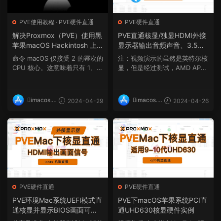
PVE使用教程
·
PVE硬件直通
PVE硬件直通
解决Proxmox（PVE）使用黑
PVE直通核显/独显HDMI外接
苹果macOS Hackintosh 上
显示器输出音频声音、3.5耳
高 CPU 使用率问题
机扬声器接口输出，Window
命令 macOS 仅接受 2 的幂次的
注：视频演示的虽然是英特尔核
s/macOS通用，i44fx机型，
CPU 核心。这意味着只有 1、
显，但是经过测试，AMD APU
黑苹果OpenCore引导声卡驱
2、4、8、16、32、64 ...
核显与独立显卡也同样...
动
imacos.t
imacos.t
2024-04-29
2024-04-26
op
op
PVE硬件直通
PVE硬件直通
PVE环境Mac系统UEFI模式直
PVE下macOS苹果系统PCI直
通核显并显示BIOS画面可以
通UHD630核显硬件实例
外接显示器输出画面（i44fx