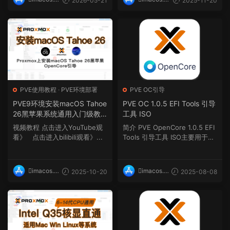
2026-05-21
2025-11-20
op
op
PVE使用教程
·
PVE环境部署
PVE OC引导
PVE9环境安装macOS Tahoe
PVE OC 1.0.5 EFI Tools 引导
26黑苹果系统通用入门级教
工具 ISO
程(在 Proxmox 9 上安装Inst
视频教程 点击进入YouTube观
简介 PVE OpenCore 1.0.5 EFI
all macOS Tahoe 26)
看》 点击进入bilibili观看》...
Tools 引导工具 ISO主要用于Pr
oxmox VE Hackintos...
imacos.t
imacos.t
2025-10-20
2025-08-08
op
op