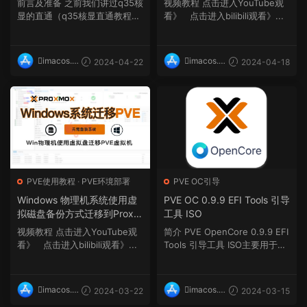
前言及准备 之前我们讲过q35核
视频教程 点击进入YouTube观
机型）
显的直通（q35核显直通教程ht
看》 点击进入bilibili观看》...
tps://imacos.top/20...
imacos.t
imacos.t
2024-04-22
2024-04-18
op
op
PVE使用教程
·
PVE环境部署
PVE OC引导
Windows 物理机系统使用虚
PVE OC 0.9.9 EFI Tools 引导
拟磁盘备份方式迁移到Proxm
工具 ISO
ox VE虚拟机
视频教程 点击进入YouTube观
简介 PVE OpenCore 0.9.9 EFI
看》 点击进入bilibili观看》...
Tools 引导工具 ISO主要用于Pr
oxmox VE Hackintos...
imacos.t
imacos.t
2024-03-22
2024-03-15
op
op