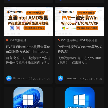
op
op
PVE硬件直通
PVE使用教程
·
PVE环境部署
PVE直通intel amd核显全系ro
PVE一键安装Windows系统模
m新制作方式(使用mmtool软
板教程
件读取bios实现提取全系列核
前言 之前出过一期定制rom实现
使用视频教程 点击进入YouTub
显gop和vbios并用efirom合
PVE外接显示器输出画面（适用
e观看》 点击进入...
并成rom)
于Intel与AMD处理器...
imacos.t
imacos.t
2024-07-07
2024-05-29
op
op