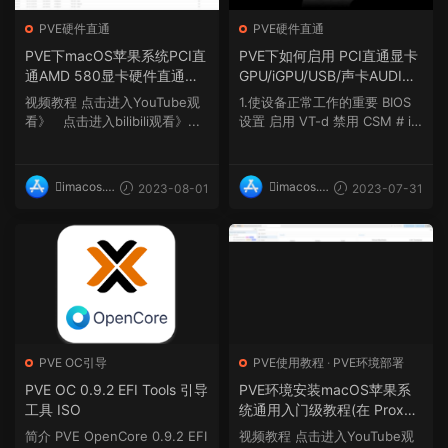
PVE硬件直通
PVE硬件直通
PVE下macOS苹果系统PCI直
PVE下如何启用 PCI直通显卡
通AMD 580显卡硬件直通实
GPU/iGPU/USB/声卡AUDIO
例提取显卡rom教程
等硬件直通教程
视频教程 点击进入YouTube观
1.使设备正常工作的重要 BIOS
看》 点击进入bilibili观看》...
设置 启用 VT-d 禁用 CSM # i4
4fx机型建议开启此项...
imacos.t
imacos.t
2023-08-01
2023-07-31
op
op
PVE OC引导
PVE使用教程
·
PVE环境部署
PVE OC 0.9.2 EFI Tools 引导
PVE环境安装macOS苹果系
工具 ISO
统通用入门级教程(在 Proxm
ox 8 上安装Install macOS S
简介 PVE OpenCore 0.9.2 EFI
视频教程 点击进入YouTube观