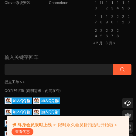
Clover系统安装
Chameleon
1
11
1
1
1
1
1
0
2
3
4
5
6
1
1
1
2
2
2
2
7
8
9
0
1
2
3
2
2
2
2
2
4
5
6
7
8
« 2 月
3 月 »
输入关键字回车
提交工单 >>
QQ在线咨询
(说明需求，勿问在否)
终身会员限时上线
☞ 限时永久会员折扣活动开始啦 >
查看优惠