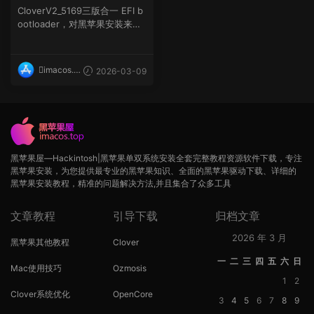
CloverV2_5169三版合一 EFI b
ootloader，对黑苹果安装来
说，Clover...
imacos.t
2026-03-09
op
黑苹果屋—Hackintosh|黑苹果单双系统安装全套完整教程资源软件下载，专注
黑苹果安装，为您提供最专业的黑苹果知识、全面的黑苹果驱动下载、详细的
黑苹果安装教程，精准的问题解决方法,并且集合了众多工具
文章教程
引导下载
归档文章
2026 年 3 月
黑苹果其他教程
Clover
一
二
三
四
五
六
日
Mac使用技巧
Ozmosis
1
2
Clover系统优化
OpenCore
3
4
5
6
7
8
9