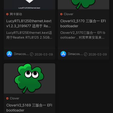
网卡驱动
Clover
LucyRTL8125Ethernet.kext
CloverV2_5170 三版合一 EFI
v1.2.3_319f477 适用于 Realt
bootloader
ek RTL8125、RTL8125D 的
LucyRTL8125Ethernet.kext适
CloverV2_5170三版合一 EFI b
macOS 驱动程序
用于Realtek RTL8125 2.5GBit
ootloader，对黑苹果安装来
以太网控制...
说，Clover...
imacos.t
imacos.t
2026-03-09
2026-03-09
op
op
Clover
CloverV2_5169 三版合一 EFI
bootloader