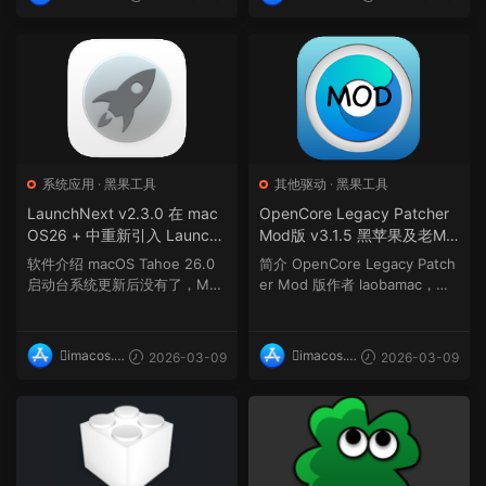
op
op
系统应用
·
黑果工具
其他驱动
·
黑果工具
LaunchNext v2.3.0 在 mac
OpenCore Legacy Patcher
OS26 + 中重新引入 Launch
Mod版 v3.1.5 黑苹果及老Ma
pad 高度可定制、功能强大
c电脑OpenCore综合驱动补
软件介绍 macOS Tahoe 26.0
简介 OpenCore Legacy Patch
丁工具
启动台系统更新后没有了，Mac
er Mod 版作者 laobamac，注
OS Tahoe 的替代 Launch...
意：此版本不是官方版，...
imacos.t
imacos.t
2026-03-09
2026-03-09
op
op