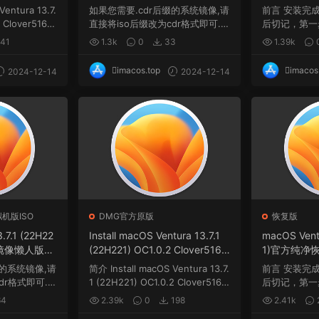
版.dmg
式
Ventura 13.7.
如果您需要.cdr后缀的系统镜像,请
前言 安装完
 Clover5160
直接将iso后缀改为cdr格式即可.
后切记，第一
...
间与系统盘Maci
41
1.3k
0
33
1.39k
imacos.top
imacos
2024-12-14
2024-12-14
机版ISO
DMG官方原版
恢复版
.7.1 (22H22
Install macOS Ventura 13.7.1
macOS Ventu
虚拟机镜像懒人版格
(22H221) OC1.0.2 Clover5160
1)官方纯净
winPE三引导官方原版.dmg
缀的系统镜像,请
简介 Install macOS Ventura 13.7.
前言 安装完
dr格式即可.
1 (22H221) OC1.0.2 Clover5160
后切记，第一
...
间与系统盘Maci
4
2.39k
0
198
2.41k