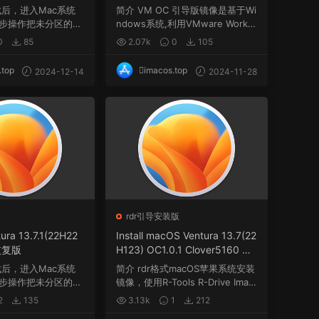
机安装包
成后，进入Mac系统
简介 VM OC 引导版镜像是基于Wi
步操作把未分区的空
ndows系统,利用VMware Workst
nt...
ation虚拟机使用Ooe...
0
85
2.07k
0
105
.top
imacos.top
2024-12-14
2024-11-28
rdr引导安装版
ra 13.7.1(22H22
Install macOS Ventura 13.7(22
恢复版
H123) OC1.0.1 Clover5160 wi
nPE三引导恢复版.rdr
成后，进入Mac系统
简介 rdr格式macOS苹果系统安装
步操作把未分区的空
镜像，使用R-Tools R-Drive Imag
nt...
e软件制作，rdr...
2
135
3.13k
1
212