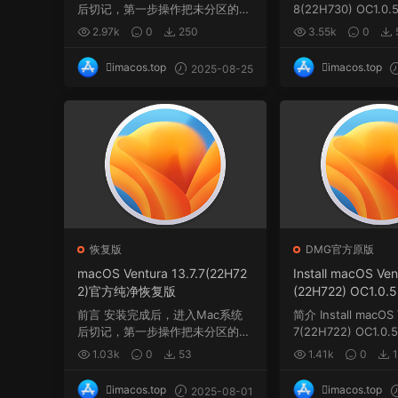
后切记，第一步操作把未分区的空
8(22H730) OC1.0.5
间与系统盘Macint...
w...
2.97k
0
250
3.55k
0
imacos.top
imacos.top
2025-08-25
恢复版
DMG官方原版
macOS Ventura 13.7.7(22H72
Install macOS Ven
2)官方纯净恢复版
(22H722) OC1.0.5
winPE三引导官方原
前言 安装完成后，进入Mac系统
简介 Install macOS 
后切记，第一步操作把未分区的空
7(22H722) OC1.0.5
间与系统盘Macint...
w...
1.03k
0
53
1.41k
0
1
imacos.top
imacos.top
2025-08-01