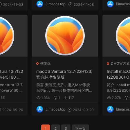
imacos.top
imacos
2024-11-08
2024-11-08
恢复版
DMG官方原
tura 13.7(22
macOS Ventura 13.7(22H123)
Install mac
over5160 wi
官方纯净恢复版
(22G830) O
.dmg
9 winPE
Ventura 13.7
前言 安装完成后，进入Mac系统
简介 Install 
Clover5160 w
后切记，第一步操作把未分区的空
6.9(22G830)
间与系统盘Macint...
9 w...
155
1.93k
1
117
2.07k
imacos.top
imacos
2024-09-20
2024-09-20
1
2
3
下一页