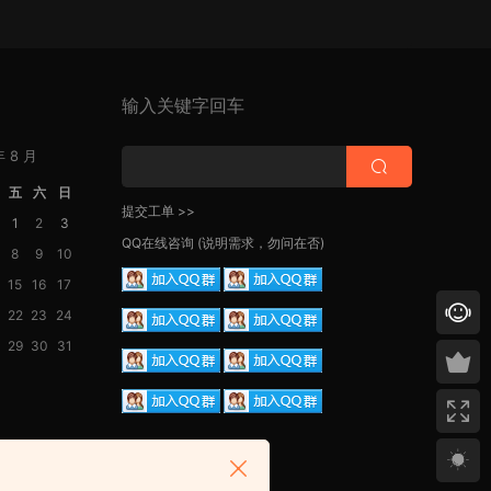
输入关键字回车
年 8 月
五
六
日
提交工单 >>
1
2
3
QQ在线咨询
(说明需求，勿问在否)
8
9
10
15
16
17
22
23
24
29
30
31