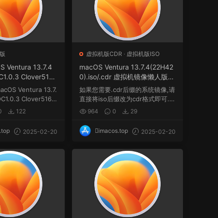
版
虚拟机版CDR
·
虚拟机版ISO
OS Ventura 13.7.4
macOS Ventura 13.7.4(22H42
C1.0.3 Clover516
0).iso/.cdr 虚拟机镜像懒人版格
三引导官方原版.dmg
式
acOS Ventura 13.7.
如果您需要.cdr后缀的系统镜像,请
C1.0.3 Clover5160
直接将iso后缀改为cdr格式即可.
...
0
122
964
0
29
.top
imacos.top
2025-02-20
2025-02-20