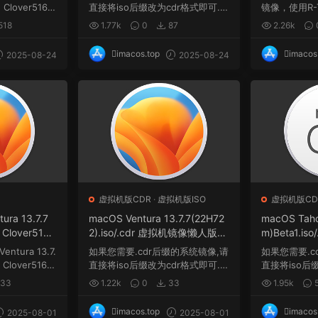
 Clover5163
直接将iso后缀改为cdr格式即可.
镜像，使用R-Too
...
e软件制作，rdr
518
1.77k
0
87
2.26k
imacos.top
imacos
2025-08-24
2025-08-24
虚拟机版CDR
·
虚拟机版ISO
虚拟机版CD
tura 13.7.7
macOS Ventura 13.7.7(22H72
macOS Taho
 Clover5163
2).iso/.cdr 虚拟机镜像懒人版格
m)Beta1.i
版.dmg
式
人版格式
Ventura 13.7.
如果您需要.cdr后缀的系统镜像,请
如果您需要.c
 Clover5163
直接将iso后缀改为cdr格式即可.
直接将iso后
...
可。...
33
1.22k
0
33
1.95k
imacos.top
imacos
2025-08-01
2025-08-01