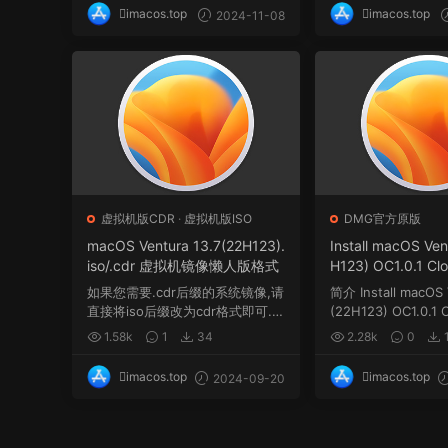
imacos.top
imacos.top
2024-11-08
虚拟机版CDR
·
虚拟机版ISO
DMG官方原版
macOS Ventura 13.7(22H123).
Install macOS Ven
iso/.cdr 虚拟机镜像懒人版格式
H123) OC1.0.1 Cl
nPE三引导官方原版
如果您需要.cdr后缀的系统镜像,请
简介 Install macOS 
直接将iso后缀改为cdr格式即可.
(22H123) OC1.0.1 
...
in...
1.58k
1
34
2.28k
0
imacos.top
imacos.top
2024-09-20