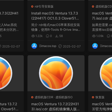
rdr引导安装版
虚拟机版CD
3.7.3(22H41
Install macOS Ventura 13.7.3
macOS Vent
(22H417) OC1.0.3 Clover5160
7).iso/.
winPE三引导恢复版.rdr
式
入Mac系统
简介 rdr格式macOS苹果系统安装
如果您需要.c
把未分区的空
镜像，使用R-Tools R-Drive Imag
直接将iso后
.
e软件制作，rdr...
...
5
1.22k
0
58
1.09k
imacos.top
imacos
2025-02-07
2025-02-07
虚拟机版CDR
·
虚拟机版ISO
恢复版
tura 13.7.2
macOS Ventura 13.7.2(22H31
macOS Vent
 Clover5160
3).iso/.cdr 虚拟机镜像懒人版格
3)官方纯净