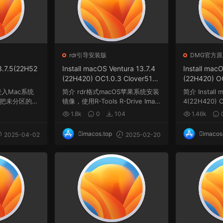
rdr引导安装版
DMG官方原
3.7.5(22H52
Install macOS Ventura 13.7.4
Install mac
(22H420) OC1.0.3 Clover516
(22H420) O
0 winPE三引导恢复版.rdr
0 winPE
入Mac系统
简介 rdr格式macOS苹果系统安装
简介 Install m
把未分区的空
镜像，使用R-Tools R-Drive Imag
4(22H420) O
.
e软件制作，rdr...
w...
1.8k
0
104
1.46k
imacos.top
imacos
2025-04-02
2025-02-20