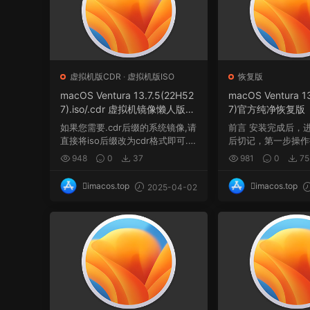
虚拟机版CDR
·
虚拟机版ISO
恢复版
macOS Ventura 13.7.5(22H52
macOS Ventura 1
7).iso/.cdr 虚拟机镜像懒人版格
7)官方纯净恢复版
式
如果您需要.cdr后缀的系统镜像,请
前言 安装完成后，进
直接将iso后缀改为cdr格式即可.
后切记，第一步操作
...
间与系统盘Macint..
948
0
37
981
0
75
imacos.top
imacos.top
2025-04-02