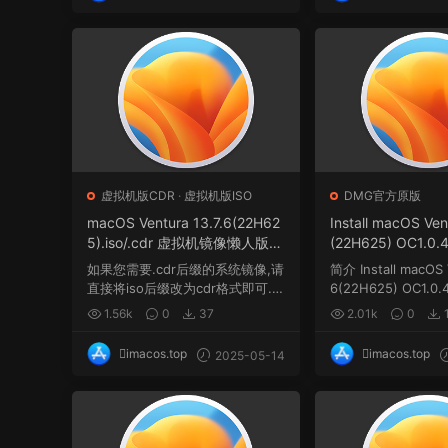
虚拟机版CDR
·
虚拟机版ISO
DMG官方原版
macOS Ventura 13.7.6(22H62
Install macOS Ven
5).iso/.cdr 虚拟机镜像懒人版格
(22H625) OC1.0.4
式
winPE三引导官方原
如果您需要.cdr后缀的系统镜像,请
简介 Install macOS 
直接将iso后缀改为cdr格式即可.
6(22H625) OC1.0.4
...
w...
1.56k
0
37
2.01k
0
imacos.top
imacos.top
2025-05-14