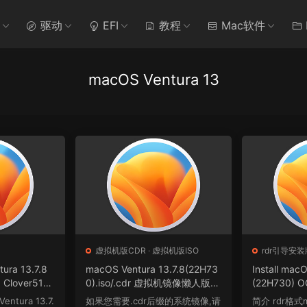
驱动
EFI
教程
Mac软件
macOS Ventura 13
虚拟机版CDR
·
虚拟机版ISO
rdr引导安装
tura 13.7.8
macOS Ventura 13.7.8(22H73
Install mac
 Clover516
0).iso/.cdr 虚拟机镜像懒人版格
(22H730) O
方原版.dmg
式
3 winPE三
Ventura 13.7.
如果您需要.cdr后缀的系统镜像,请
简介 rdr格