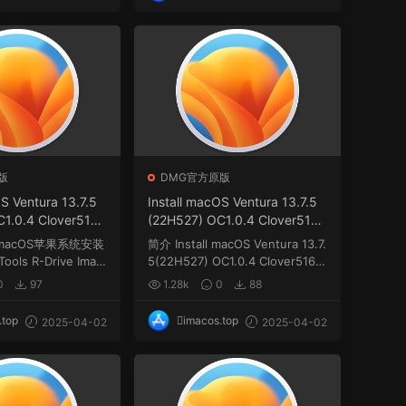
版
DMG官方原版
OS Ventura 13.7.5
Install macOS Ventura 13.7.5
1.0.4 Clover5161
(22H527) OC1.0.4 Clover5161
恢复版.rdr
winPE三引导官方原版.dmg
式macOS苹果系统安装
简介 Install macOS Ventura 13.7.
ls R-Drive Imag
5(22H527) OC1.0.4 Clover5161
...
w...
0
97
1.28k
0
88
.top
imacos.top
2025-04-02
2025-04-02