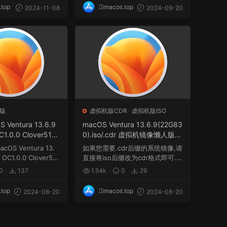
.top
imacos.top
2024-11-08
2024-09-20
版
虚拟机版CDR
·
虚拟机版ISO
OS Ventura 13.6.9
macOS Ventura 13.6.9(22G83
C1.0.0 Clover515
0).iso/.cdr 虚拟机镜像懒人版格
三引导官方原版.dmg
式
macOS Ventura 13.
如果您需要.cdr后缀的系统镜像,请
 OC1.0.0 Clover515
直接将iso后缀改为cdr格式即可.
...
0
137
1.54k
0
29
.top
imacos.top
2024-08-20
2024-08-20