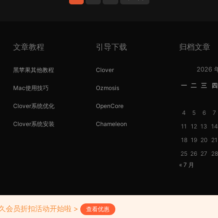
文章教程
引导下载
归档文章
2026 
黑苹果其他教程
Clover
一
二
三
四
Mac使用技巧
Ozmosis
Clover系统优化
OpenCore
4
5
6
7
Clover系统安装
Chameleon
11
12
13
14
18
19
20
21
25
26
27
28
« 7 月
Copyright © 2018-2026 黑苹果屋
滇ICP备20000138号-1
永久会员折扣活动开始啦 >
查看优惠