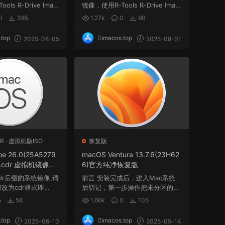
ls R-Drive Imag
镜像，使用R-Tools R-Drive Imag
...
e软件制作，rdr...
0
385
1.27k
0
90
.top
imacos.top
2025-08-05
2025-08-01
R
·
虚拟机版ISO
恢复版
e 26.0(25A5279
macOS Ventura 13.7.6(23H62
so/.cdr 虚拟机镜像懒
6)官方纯净恢复版
dr后缀的系统镜像,请
前言 安装完成后，进入Mac系统
缀改为cdr格式即
后切记，第一步操作把未分区的空
间与系统盘Macint...
5
58
1.66k
0
105
.top
imacos.top
2025-06-10
2025-05-14