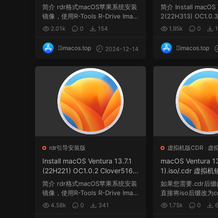
winPE三引导恢复版.rdr
winPE三引导官方原
简介 rdr格式macOS苹果系统安装
简介 Install macOS 
镜像，使用R-Tools R-Drive Imag
2(22H313) OC1.0.3
e软件制作，rdr...
w...
2.01k
0
154
1.95k
0
1
imacos.top
imacos.top
2024-12-14
rdr引导安装版
虚拟机版CDR
·
虚拟
Install macOS Ventura 13.7.1
macOS Ventura 13
(22H221) OC1.0.2 Clover5160
1).iso/.cdr 
winPE三引导恢复版.rdr
式
简介 rdr格式macOS苹果系统安装
如果您需要.cdr后
镜像，使用R-Tools R-Drive Imag
直接将iso后缀改为c
e软件制作，rdr...
...
4.58k
0
341
1.75k
0
6