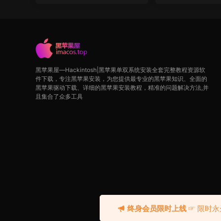
黑苹果屋—Hackintosh|黑苹果单双系统安装全套完整教程资源软
件下载，专注黑苹果安装，为您提供最专业的黑苹果知识、全面的
黑苹果驱动下载、详细的黑苹果安装教程，精准的问题解决方法,并
且集合了众多工具
终身会员限时上线
☞ 限时