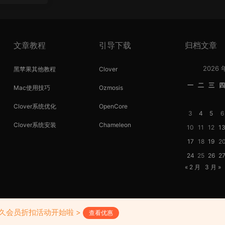
文章教程
引导下载
归档文章
2026 
黑苹果其他教程
Clover
一
二
三
Mac使用技巧
Ozmosis
Clover系统优化
OpenCore
3
4
5
6
Clover系统安装
Chameleon
10
11
12
1
17
18
19
2
24
25
26
2
« 2 月
3 月 »
Copyright © 2018-2026 黑苹果屋
滇ICP备20000138号-1
永久会员折扣活动开始啦 >
查看优惠