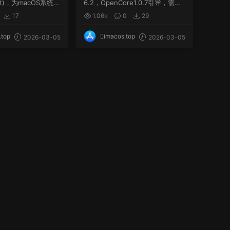
t)，为macOS系统提
6.2，OpenCore1.0.7引导，需要
自己更新三码。 目标...
17
1.06k
0
29
.top
imacos.top
2026-03-05
2026-03-05