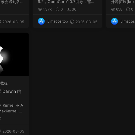
大家会遇到各种
6.2，OpenCore1.0.7引导，需要
开源扩展(kex
..
自己更新三码。 硬件...
供...
1.37k
0
36
658
0
imacos.top
imacos
2026-03-05
2026-03-05
他教程
Darwin 内
Kernel → A
MaxKernel 的
...
0
2026-03-05