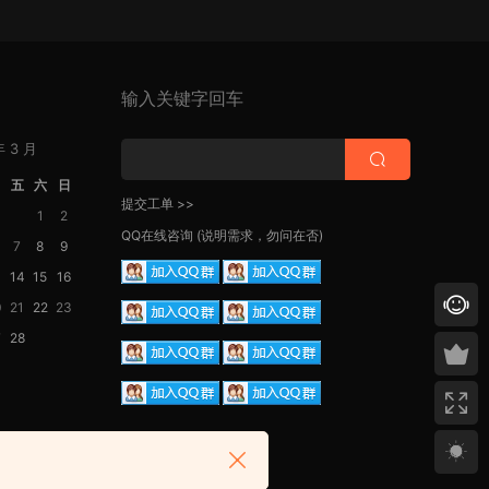
输入关键字回车
年 3 月
四
五
六
日
提交工单 >>
1
2
QQ在线咨询
(说明需求，勿问在否)
7
8
9
3
14
15
16
0
21
22
23
7
28