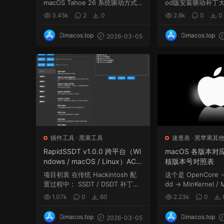
macOS Tahoe 26 系统驱动方式
od版安装驱动补丁
和macOS Sequoia差不多...
问题，这里收集整理.
3.45k
2
0
2.8k
0
0
imacos.top
imacos.top
2026-03-05
插件工具
·
黑果工具
速查表
·
黑苹果其
RapidSSDT v1.0.0 跨平台（Wi
macOS 各版本对应 
ndows / macOS / Linux）ACPI
核版本号对照表
工具，简化Hackintosh环境下S
项目初衷 在传统 Hackintosh 配
这个是 OpenCore → 
SDT的生成与定制。
置过程中： SSDT / DSDT 补丁编
dd → MinKernel / 
写门槛...
核心知识点。 macOS 
1.07k
0
60
2.23k
0
imacos.top
imacos.top
2026-03-05