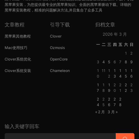
黑苹果安装，为您提供最专业的黑苹果知识、全面的黑苹果驱动下载、详细的
黑苹果安装教程，精准的问题解决方法,并且集合了众多工具
文章教程
引导下载
归档文章
2026 年 3 月
黑苹果其他教程
Clover
一
二
三
四
五
六
日
Mac使用技巧
Ozmosis
1
2
Clover系统优化
OpenCore
3
4
5
6
7
8
9
Clover系统安装
Chameleon
1
11
1
1
1
1
1
0
2
3
4
5
6
1
1
1
2
2
2
2
7
8
9
0
1
2
3
2
2
2
2
2
4
5
6
7
8
« 2 月
3 月 »
输入关键字回车