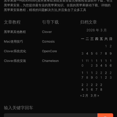
黑苹果屋—Hackintosh|黑苹果单双系统安装全套完整教程资源软件下载，专注
黑苹果安装，为您提供最专业的黑苹果知识、全面的黑苹果驱动下载、详细的
黑苹果安装教程，精准的问题解决方法,并且集合了众多工具
文章教程
引导下载
归档文章
2026 年 3 月
黑苹果其他教程
Clover
一
二
三
四
五
六
日
Mac使用技巧
Ozmosis
1
2
Clover系统优化
OpenCore
3
4
5
6
7
8
9
Clover系统安装
Chameleon
1
11
1
1
1
1
1
0
2
3
4
5
6
1
1
1
2
2
2
2
7
8
9
0
1
2
3
2
2
2
2
2
4
5
6
7
8
« 2 月
3 月 »
输入关键字回车