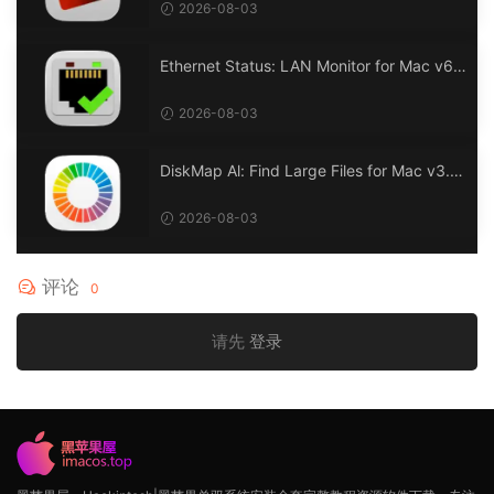
2026-08-03
Ethernet Status: LAN Monitor for Mac v6.
0 以太网状态：LAN 监控
2026-08-03
DiskMap Al: Find Large Files for Mac v3.1
DiskMap AL：查找大文件
2026-08-03
评论
0
请先
登录