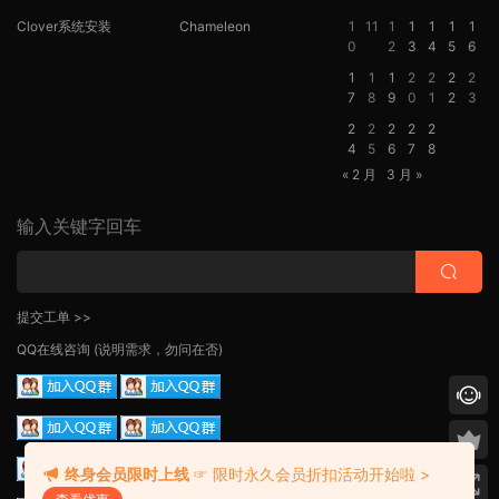
Clover系统安装
Chameleon
1
11
1
1
1
1
1
0
2
3
4
5
6
1
1
1
2
2
2
2
7
8
9
0
1
2
3
2
2
2
2
2
4
5
6
7
8
« 2 月
3 月 »
输入关键字回车
提交工单 >>
QQ在线咨询
(说明需求，勿问在否)
终身会员限时上线
☞ 限时永久会员折扣活动开始啦 >