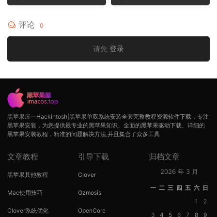
op
op
评论
0
请先
登录
黑苹果屋—Hackintosh|黑苹果单双系统安装全套完整教程资源软件下载，专注
黑苹果安装，为您提供最专业的黑苹果知识、全面的黑苹果驱动下载、详细的
黑苹果安装教程，精准的问题解决方法,并且集合了众多工具
文章教程
引导下载
归档文章
2026 年 3 月
黑苹果其他教程
Clover
一
二
三
四
五
六
日
Mac使用技巧
Ozmosis
1
2
Clover系统优化
OpenCore
3
4
5
6
7
8
9