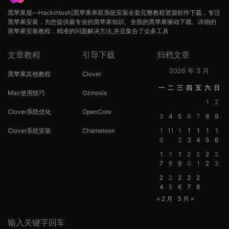
黑苹果屋—Hackintosh|黑苹果单双系统安装全套完整教程资源软件下载，专注
黑苹果安装，为您提供最专业的黑苹果知识、全面的黑苹果驱动下载、详细的
黑苹果安装教程，精准的问题解决方法,并且集合了众多工具
文章教程
引导下载
归档文章
2026 年 3 月
黑苹果其他教程
Clover
一
二
三
四
五
六
日
Mac使用技巧
Ozmosis
1
2
Clover系统优化
OpenCore
3
4
5
6
7
8
9
Clover系统安装
Chameleon
1
11
1
1
1
1
1
0
2
3
4
5
6
1
1
1
2
2
2
2
7
8
9
0
1
2
3
2
2
2
2
2
4
5
6
7
8
« 2 月
3 月 »
输入关键字回车