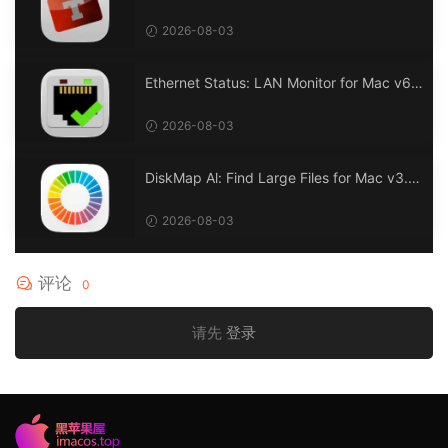
2026-08-03
Ethernet Status: LAN Monitor for Mac v6.
0 以太网状态：LAN 监控
2026-08-03
DiskMap Al: Find Large Files for Mac v3.1
DiskMap AL：查找大文件
2026-08-03
评论
0
请先
登录