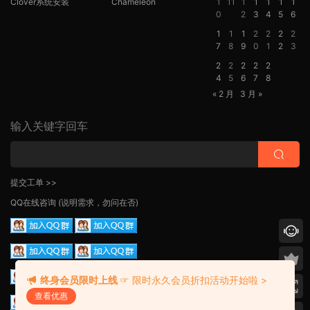
Clover系统安装
Chameleon
1
11
1
1
1
1
1
0
2
3
4
5
6
1
1
1
2
2
2
2
7
8
9
0
1
2
3
2
2
2
2
2
4
5
6
7
8
« 2 月
3 月 »
输入关键字回车
提交工单 >>
QQ在线咨询
(说明需求，勿问在否)
终身会员限时上线
☞ 限时永久会员折扣活动开始啦 >
查看优惠