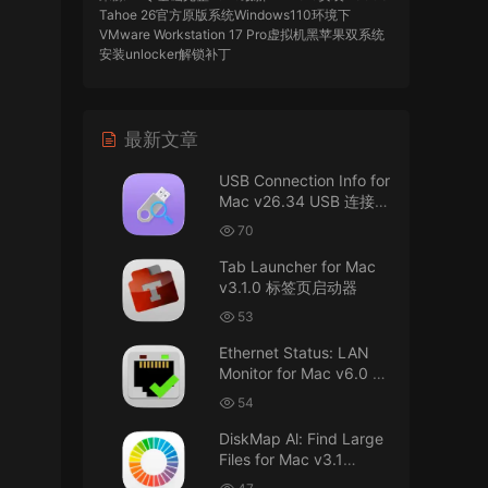
Tahoe 26官方原版系统Windows110环境下
VMware Workstation 17 Pro虚拟机黑苹果双系统
安装unlocker解锁补丁
imacos.top
• 2026-07-29
最新文章
AIO = All In One，一站式整合完整版
USB Connection Info for
来源：
DaVinci Resolve Studio 21 for Mac
Mac v26.34 USB 连接信
v21.0.3 AIO 达芬奇世界顶级调色软件
息
70
imacos.top
• 2026-07-29
Tab Launcher for Mac
v3.1.0 标签页启动器
Mac长存
53
来源：
macOS Golden Gate 27 完整安装包链
Ethernet Status: LAN
接！直接从苹果公司下载。
Monitor for Mac v6.0 以
太网状态：LAN 监控
u8562248263583923 • 2026-07-29
54
DiskMap Al: Find Large
黑苹果已死
Files for Mac v3.1
DiskMap AL：查找大文
来源：
macOS Golden Gate 27 完整安装包链