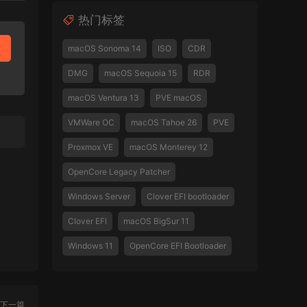
热门标签
macOS Sonoma 14
ISO
CDR
DMG
macOS Sequoia 15
RDR
macOS Ventura 13
PVE macOS
VMWare OC
macOS Tahoe 26
PVE
Proxmox VE
macOS Monterey 12
OpenCore Legacy Patcher
Windows Server
Clover EFI bootloader
Clover EFI
macOS BigSur 11
Windows 11
OpenCore EFI Bootloader
下一篇