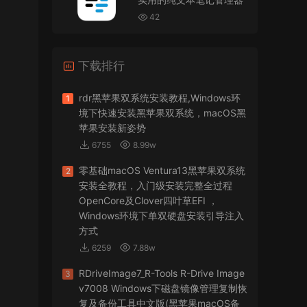
VMware Workstation 17 Pro虚拟机黑苹果双系统
安装unlocker解锁补丁
42
jir75
• 2026-07-21
下载排行
怎么安装？
来源：
PDFify for Mac v5.0 专业的PDF处理软件
rdr黑苹果双系统安装教程,Windows环
1
境下快速安装黑苹果双系统，macOS黑
imacos.top
• 2026-07-19
苹果安装新姿势
6755
8.99w
密码都是统一的imacos.top
零基础macOS Ventura13黑苹果双系统
2
来源：
Adobe Photoshop 2026 for Mac v27.8.0
安装全教程，入门级安装完整全过程
专业的图片处理软件
OpenCore及Clover四叶草EFI ，
Windows环境下单双硬盘安装引导注入
方式
6259
7.88w
RDriveImage7_R-Tools R-Drive Image
3
v7008 Windows下磁盘镜像管理复制恢
复及备份工具中文版(黑苹果macOS备