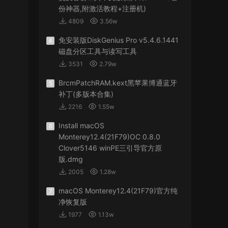
份神器,附激活教程+注册机)
4809
3.56w
免安装版DiskGenius Pro v5.4.6.1441
4
磁盘分区工具与读写工具
3531
2.79w
BrcmPatchRAM.kext黑苹果博通蓝牙
5
补丁(多版本合集)
2216
1.55w
Install macOS
6
Monterey12.4(21F79)OC 0.8.0
Clover5146 winPE三引导官方原
版.dmg
2005
1.28w
macOS Monterey12.4(21F79)官方纯
7
净恢复版
1977
1.13w