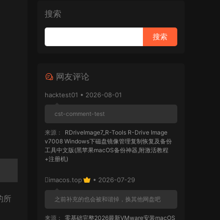
搜索
网友评论
hacktest01 • 2026-08-01
cst-comment-test
来源：
RDriveImage7_R-Tools R-Drive Image
v7008 Windows下磁盘镜像管理复制恢复及备份
工具中文版(黑苹果macOS备份神器,附激活教程
+注册机)
imacos.top
• 2026-07-29
的所
之前补充的也会被和谐掉，换其他网盘吧
来源：
零基础完整2026最新VMware安装macOS