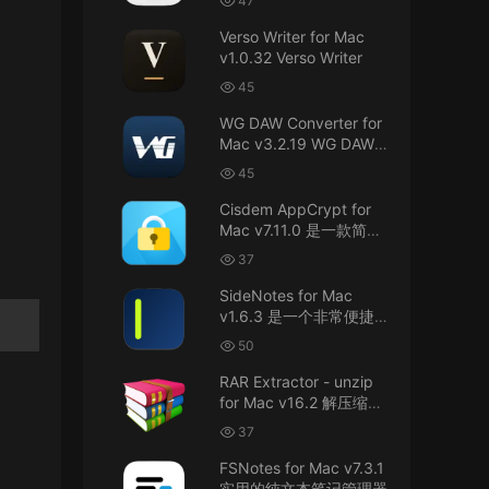
47
接！直接从苹果公司下载。
件
Verso Writer for Mac
v1.0.32 Verso Writer
u6525353742092371
• 2026-07-26
45
不懂就问，AIO版本表示什么意思呢？
WG DAW Converter for
来源：
DaVinci Resolve Studio 21 for Mac
Mac v3.2.19 WG DAW转
v21.0.3 AIO 达芬奇世界顶级调色软件
换器
45
janm999 • 2026-07-23
Cisdem AppCrypt for
Mac v7.11.0 是一款简单
谢谢分享~
好用的Mac应用加密软件
37
来源：
AppleIGC.kext v1.8 黑苹果2.5G有线网卡
SideNotes for Mac
驱动i225 i226
v1.6.3 是一个非常便捷的
笔记软件
50
u9121732520675862 • 2026-07-22
RAR Extractor - unzip
可以重新发送夸克的资源吗，夸克的已经失
for Mac v16.2 解压缩工
效了
具
37
来源：
零基础完整2026最新VMware安装macOS
FSNotes for Mac v7.3.1
Tahoe 26官方原版系统Windows110环境下
实用的纯文本笔记管理器