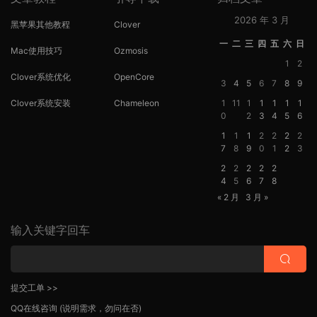
2026 年 3 月
黑苹果其他教程
Clover
一
二
三
四
五
六
日
Mac使用技巧
Ozmosis
1
2
Clover系统优化
OpenCore
3
4
5
6
7
8
9
Clover系统安装
Chameleon
1
11
1
1
1
1
1
0
2
3
4
5
6
1
1
1
2
2
2
2
7
8
9
0
1
2
3
2
2
2
2
2
4
5
6
7
8
« 2 月
3 月 »
输入关键字回车
提交工单 >>
QQ在线咨询
(说明需求，勿问在否)