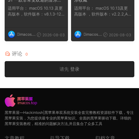
作软件
适用平台： macOS 10.13 及更
适用平台： macOS 10.13及更
高版本，软件版本：v8.1.3-121
高版本 ，软件版本：v2.2.2,AR
macOS 10....
M, x86 (64-bit...
imacos.t
imacos.t
2026-08-03
2026-08-03
op
op
评论
0
请先
登录
黑苹果屋—Hackintosh|黑苹果单双系统安装全套完整教程资源软件下载，专注
黑苹果安装，为您提供最专业的黑苹果知识、全面的黑苹果驱动下载、详细的
黑苹果安装教程，精准的问题解决方法,并且集合了众多工具
文章教程
引导下载
归档文章