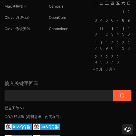
一
二
三
四
五
六
日
Mac使用技巧
Ozmosis
1
2
Clover系统优化
OpenCore
3
4
5
6
7
8
9
Clover系统安装
Chameleon
1
11
1
1
1
1
1
0
2
3
4
5
6
1
1
1
2
2
2
2
7
8
9
0
1
2
3
2
2
2
2
2
4
5
6
7
8
« 2 月
3 月 »
输入关键字回车
提交工单 >>
QQ在线咨询
(说明需求，勿问在否)