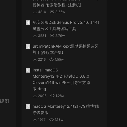
份神器,附激活教程+注册机)
4810
3.56w
免安装版DiskGenius Pro v5.4.6.1441
4
磁盘分区工具与读写工具
3531
2.79w
BrcmPatchRAM.kext黑苹果博通蓝牙
5
补丁(多版本合集)
2216
1.55w
Install macOS
6
Monterey12.4(21F79)OC 0.8.0
Clover5146 winPE三引导官方原
版.dmg
2005
1.28w
创建例
macOS Monterey12.4(21F79)官方纯
7
净恢复版
1977
1.13w