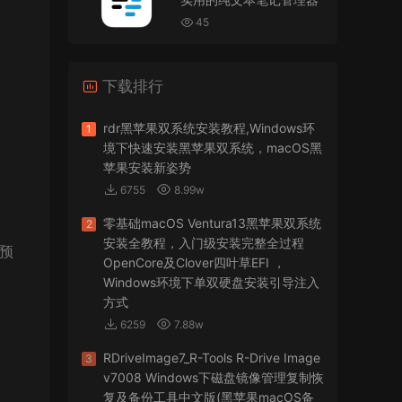
VMware Workstation 17 Pro虚拟机黑苹果双系统
安装unlocker解锁补丁
45
jir75
• 2026-07-21
下载排行
怎么安装？
来源：
PDFify for Mac v5.0 专业的PDF处理软件
rdr黑苹果双系统安装教程,Windows环
1
境下快速安装黑苹果双系统，macOS黑
imacos.top
• 2026-07-19
苹果安装新姿势
6755
8.99w
密码都是统一的imacos.top
零基础macOS Ventura13黑苹果双系统
2
来源：
Adobe Photoshop 2026 for Mac v27.8.0
安装全教程，入门级安装完整全过程
入预
专业的图片处理软件
OpenCore及Clover四叶草EFI ，
Windows环境下单双硬盘安装引导注入
方式
6259
7.88w
RDriveImage7_R-Tools R-Drive Image
3
v7008 Windows下磁盘镜像管理复制恢
复及备份工具中文版(黑苹果macOS备