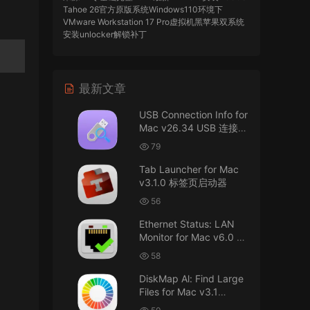
Tahoe 26官方原版系统Windows110环境下
VMware Workstation 17 Pro虚拟机黑苹果双系统
安装unlocker解锁补丁
imacos.top
• 2026-07-29
最新文章
AIO = All In One，一站式整合完整版
USB Connection Info for
来源：
DaVinci Resolve Studio 21 for Mac
Mac v26.34 USB 连接信
v21.0.3 AIO 达芬奇世界顶级调色软件
息
79
imacos.top
• 2026-07-29
Tab Launcher for Mac
v3.1.0 标签页启动器
Mac长存
56
来源：
macOS Golden Gate 27 完整安装包链
Ethernet Status: LAN
接！直接从苹果公司下载。
Monitor for Mac v6.0 以
太网状态：LAN 监控
u8562248263583923 • 2026-07-29
58
DiskMap Al: Find Large
黑苹果已死
Files for Mac v3.1
DiskMap AL：查找大文
来源：
macOS Golden Gate 27 完整安装包链