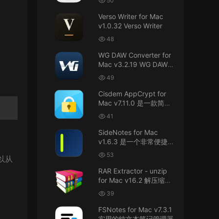
50
接！直接从苹果公司下载。
件
Verso Writer for Mac
v1.0.32 Verso Writer
u6525353742092371
• 2026-07-26
48
不懂就问，AIO版本表示什么意思呢？
WG DAW Converter for
来源：
DaVinci Resolve Studio 21 for Mac
Mac v3.2.19 WG DAW转
v21.0.3 AIO 达芬奇世界顶级调色软件
换器
49
janm999 • 2026-07-23
Cisdem AppCrypt for
Mac v7.11.0 是一款简单
谢谢分享~
好用的Mac应用加密软件
41
来源：
AppleIGC.kext v1.8 黑苹果2.5G有线网卡
SideNotes for Mac
驱动i225 i226
v1.6.3 是一个非常便捷的
笔记软件
53
u9121732520675862 • 2026-07-22
以从
RAR Extractor - unzip
可以重新发送夸克的资源吗，夸克的已经失
for Mac v16.2 解压缩工
效了
具
39
来源：
零基础完整2026最新VMware安装macOS
FSNotes for Mac v7.3.1
Tahoe 26官方原版系统Windows110环境下
实用的纯文本笔记管理器