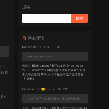
搜索
网友评论
hacktest01 • 2026-08-01
cst-comment-test
on
来源：
RDriveImage7_R-Tools R-Drive Image
v7008 Windows下磁盘镜像管理复制恢复及备份
以与任何
工具中文版(黑苹果macOS备份神器,附激活教程
+注册机)
imacos.top
• 2026-07-29
服务相
之前补充的也会被和谐掉，换其他网盘吧
来源：
零基础完整2026最新VMware安装macOS