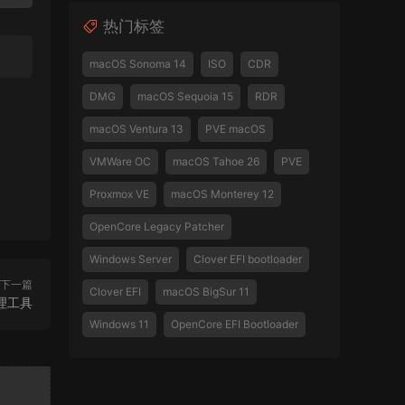
热门标签
macOS Sonoma 14
ISO
CDR
DMG
macOS Sequoia 15
RDR
macOS Ventura 13
PVE macOS
VMWare OC
macOS Tahoe 26
PVE
Proxmox VE
macOS Monterey 12
OpenCore Legacy Patcher
Windows Server
Clover EFI bootloader
下一篇
Clover EFI
macOS BigSur 11
管理工具
Windows 11
OpenCore EFI Bootloader