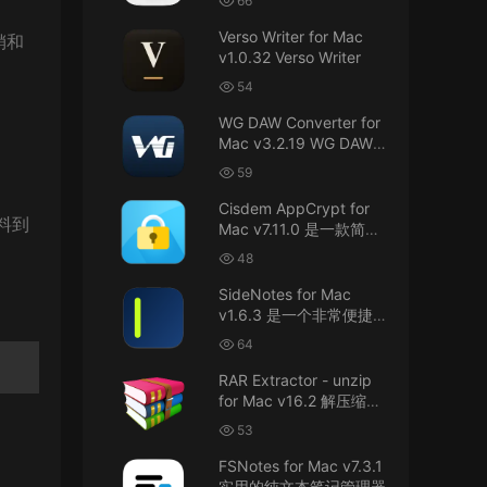
66
接！直接从苹果公司下载。
件
Verso Writer for Mac
销和
v1.0.32 Verso Writer
u6525353742092371
• 2026-07-26
54
不懂就问，AIO版本表示什么意思呢？
WG DAW Converter for
来源：
DaVinci Resolve Studio 21 for Mac
Mac v3.2.19 WG DAW转
v21.0.3 AIO 达芬奇世界顶级调色软件
换器
59
janm999 • 2026-07-23
Cisdem AppCrypt for
材料到
Mac v7.11.0 是一款简单
谢谢分享~
好用的Mac应用加密软件
48
来源：
AppleIGC.kext v1.8 黑苹果2.5G有线网卡
SideNotes for Mac
驱动i225 i226
v1.6.3 是一个非常便捷的
笔记软件
64
u9121732520675862 • 2026-07-22
RAR Extractor - unzip
可以重新发送夸克的资源吗，夸克的已经失
for Mac v16.2 解压缩工
效了
具
53
来源：
零基础完整2026最新VMware安装macOS
FSNotes for Mac v7.3.1
Tahoe 26官方原版系统Windows110环境下
实用的纯文本笔记管理器