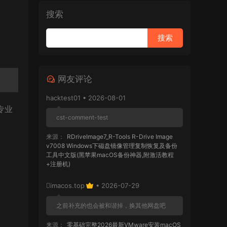
搜索
网友评论
hacktest01 • 2026-08-01
专业
cst-comment-test
来源：
RDriveImage7_R-Tools R-Drive Image
v7008 Windows下磁盘镜像管理复制恢复及备份
工具中文版(黑苹果macOS备份神器,附激活教程
+注册机)
imacos.top
• 2026-07-29
之前补充的也会被和谐掉，换其他网盘吧
来源：
零基础完整2026最新VMware安装macOS