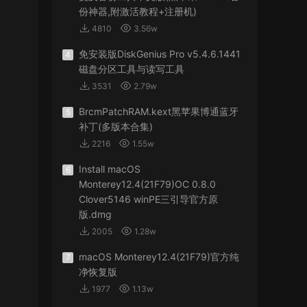
份神器,附激活教程+注册机)
4810
3.56w
免安装版DiskGenius Pro v5.4.6.1441
4
磁盘分区工具与读写工具
3531
2.79w
BrcmPatchRAM.kext黑苹果博通蓝牙
5
补丁(多版本合集)
2216
1.55w
Install macOS
6
Monterey12.4(21F79)OC 0.8.0
Clover5146 winPE三引导官方原
版.dmg
2005
1.28w
macOS Monterey12.4(21F79)官方纯
7
净恢复版
1977
1.13w