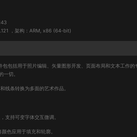
143
1 ，架构：ARM, x86 (64-bit)
该软件包包括用于照片编辑、矢量图形开发、页面布局和文本工作的
的一切。
状和线条转换为多面的艺术作品。
数，支持可变字体交互微调。
将颜色应用于填充和轮廓。