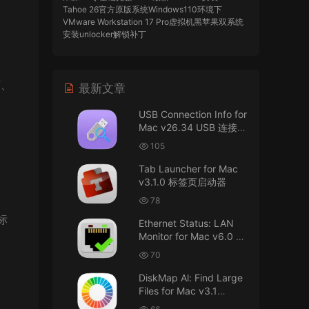
Tahoe 26官方原版系统Windows110环境下
VMware Workstation 17 Pro虚拟机黑苹果双系统
安装unlocker解锁补丁
imacos.top
• 2026-07-29
F、
最新文章
AIO = All In One，一站式整合完整版
USB Connection Info for
来源：
DaVinci Resolve Studio 21 for Mac
Mac v26.34 USB 连接信
v21.0.3 AIO 达芬奇世界顶级调色软件
息
105
imacos.top
• 2026-07-29
Tab Launcher for Mac
v3.1.0 标签页启动器
Mac长存
78
来源：
macOS Golden Gate 27 完整安装包链
标
Ethernet Status: LAN
接！直接从苹果公司下载。
Monitor for Mac v6.0 以
太网状态：LAN 监控
u8562248263583923 • 2026-07-29
70
DiskMap Al: Find Large
黑苹果已死
Files for Mac v3.1
DiskMap AL：查找大文
来源：
macOS Golden Gate 27 完整安装包链