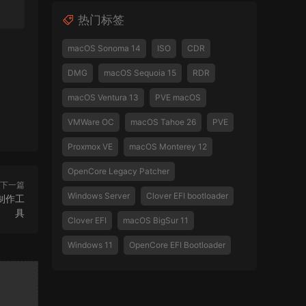
热门标签
macOS Sonoma 14
ISO
CDR
DMG
macOS Sequoia 15
RDR
macOS Ventura 13
PVE macOS
VMWare OC
macOS Tahoe 26
PVE
Proxmox VE
macOS Monterey 12
OpenCore Legacy Patcher
下一篇
Windows Server
Clover EFI bootloader
IF制作工
具
Clover EFI
macOS BigSur 11
Windows 11
OpenCore EFI Bootloader