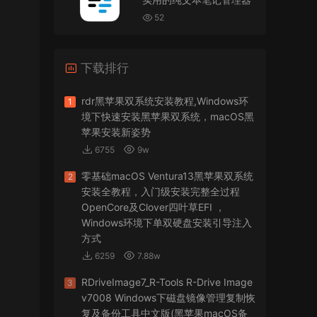
VMware Workstation 17 Pro虚拟机黑苹果双系统
安装unlocker解锁补丁
52
jir75
• 2026-07-21
下载排行
怎么安装？
来源：
PDFify for Mac v5.0 专业的PDF处理软件
rdr黑苹果双系统安装教程,Windows环
1
境下快速安装黑苹果双系统，macOS黑
imacos.top
• 2026-07-19
苹果安装新姿势
6755
9w
密码都是统一的imacos.top
零基础macOS Ventura13黑苹果双系统
2
来源：
Adobe Photoshop 2026 for Mac v27.8.0
安装全教程，入门级安装完整全过程
专业的图片处理软件
OpenCore及Clover四叶草EFI ，
Windows环境下单双硬盘安装引导注入
方式
6259
7.88w
RDriveImage7_R-Tools R-Drive Image
3
v7008 Windows下磁盘镜像管理复制恢
复及备份工具中文版(黑苹果macOS备