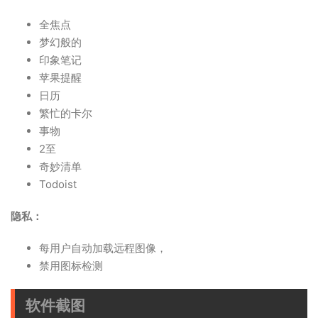
全焦点
梦幻般的
印象笔记
苹果提醒
日历
繁忙的卡尔
事物
2至
奇妙清单
Todoist
隐私：
每用户自动加载远程图像，
禁用图标检测
软件截图