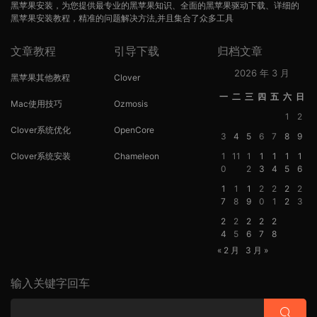
黑苹果安装，为您提供最专业的黑苹果知识、全面的黑苹果驱动下载、详细的
黑苹果安装教程，精准的问题解决方法,并且集合了众多工具
文章教程
引导下载
归档文章
2026 年 3 月
黑苹果其他教程
Clover
一
二
三
四
五
六
日
Mac使用技巧
Ozmosis
1
2
Clover系统优化
OpenCore
3
4
5
6
7
8
9
Clover系统安装
Chameleon
1
11
1
1
1
1
1
0
2
3
4
5
6
1
1
1
2
2
2
2
7
8
9
0
1
2
3
2
2
2
2
2
4
5
6
7
8
« 2 月
3 月 »
输入关键字回车