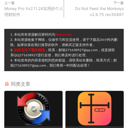
上一篇
下一篇
Money Pro Vv2.11.24实用的个人
Do Not Feed the Monkeys
理财软件
v2.9.75 rev30497
1. 本站所有资源解压密码均为
imacos.top
2. 本站资源收集于网络，仅做学习和交流使用，请于下载后24小时内删
除。如果你喜欢我们推荐的软件，请购买正版支持作者。
3.
如有无法下载的链接
，联系：邮箱271638927@qq.com，或直接联
系QQ271638927进行反馈，我们将及时进行处理。
4. 本站发布的内容若侵犯到您的权益，请联系站长删除，联系方式：邮
箱271638927@qq.com，我们将第一时间配合处理！
同类文章