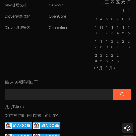
一
二
三
四
五
六
日
Mac使用技巧
Ozmosis
1
2
Clover系统优化
OpenCore
3
4
5
6
7
8
9
Clover系统安装
Chameleon
1
11
1
1
1
1
1
0
2
3
4
5
6
1
1
1
2
2
2
2
7
8
9
0
1
2
3
2
2
2
2
2
4
5
6
7
8
« 2 月
3 月 »
输入关键字回车
提交工单 >>
QQ在线咨询
(说明需求，勿问在否)