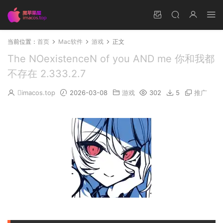
当前位置：
首页
Mac软件
游戏
正文
The NOexistenceN of you AND me 你和我都
不存在 2.333.2.7
imacos.top
2026-03-08
游戏
302
5
推广