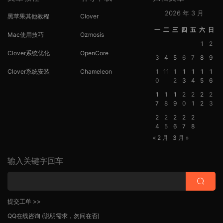
2026 年 3 月
黑苹果其他教程
Clover
一
二
三
四
五
六
日
Mac使用技巧
Ozmosis
1
2
Clover系统优化
OpenCore
3
4
5
6
7
8
9
Clover系统安装
Chameleon
1
11
1
1
1
1
1
0
2
3
4
5
6
1
1
1
2
2
2
2
7
8
9
0
1
2
3
2
2
2
2
2
4
5
6
7
8
« 2 月
3 月 »
输入关键字回车
提交工单 >>
QQ在线咨询
(说明需求，勿问在否)