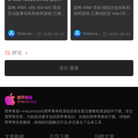
日暖阳
架构 ARM, x86 (64-bit) 类别
架构 ARM 类别 模拟沙盒街机和
互动故事街机和休闲游戏 已测
休闲游戏 已测试机型 macOS T
试机型 macOS ...
ahoe, Mac min...
imacos.t
imacos.t
2026-08-01
2026-08-01
op
op
评论
0
请先
登录
黑苹果屋—Hackintosh|黑苹果单双系统安装全套完整教程资源软件下载，专注
黑苹果安装，为您提供最专业的黑苹果知识、全面的黑苹果驱动下载、详细的
黑苹果安装教程，精准的问题解决方法,并且集合了众多工具
文章教程
引导下载
归档文章