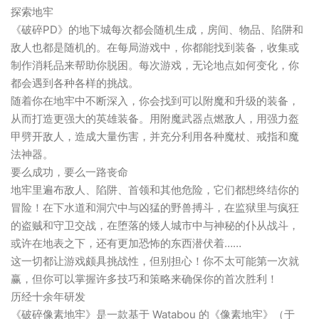
探索地牢
《破碎PD》的地下城每次都会随机生成，房间、物品、陷阱和
敌人也都是随机的。在每局游戏中，你都能找到装备，收集或
制作消耗品来帮助你脱困。每次游戏，无论地点如何变化，你
都会遇到各种各样的挑战。
随着你在地牢中不断深入，你会找到可以附魔和升级的装备，
从而打造更强大的英雄装备。用附魔武器点燃敌人，用强力盔
甲劈开敌人，造成大量伤害，并充分利用各种魔杖、戒指和魔
法神器。
要么成功，要么一路丧命
地牢里遍布敌人、陷阱、首领和其他危险，它们都想终结你的
冒险！在下水道和洞穴中与凶猛的野兽搏斗，在监狱里与疯狂
的盗贼和守卫交战，在堕落的矮人城市中与神秘的仆从战斗，
或许在地表之下，还有更加恐怖的东西潜伏着……
这一切都让游戏颇具挑战性，但别担心！你不太可能第一次就
赢，但你可以掌握许多技巧和策略来确保你的首次胜利！
历经十余年研发
《破碎像素地牢》是一款基于 Watabou 的《像素地牢》（于