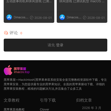
互动故事街机和休闲游戏 已测
休闲游戏 已测试机型 macOS T
试机型 macOS ...
ahoe, Mac min...
imacos.t
imacos.t
2026-08-01
2026-08-01
op
op
评论
0
请先
登录
黑苹果屋—Hackintosh|黑苹果单双系统安装全套完整教程资源软件下载，专注
黑苹果安装，为您提供最专业的黑苹果知识、全面的黑苹果驱动下载、详细的
黑苹果安装教程，精准的问题解决方法,并且集合了众多工具
文章教程
引导下载
归档文章
2026 年 3 月
黑苹果其他教程
Clover