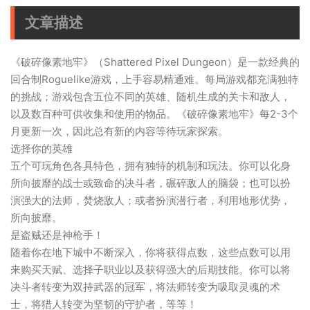
文章描述
《破碎像素地牢》（Shattered Pixel Dungeon）是一款经典的
回合制Roguelike游戏，上手容易精通难。每局游戏都充满独特
的挑战；游戏包含五位不同的英雄、随机生成的关卡和敌人，
以及数百种可供收集和使用的物品。《破碎像素地牢》每2-3个
月更新一次，因此总有新的内容等待玩家探索。
选择你的英雄
五个可玩角色各具特色，拥有独特的机制和玩法。你可以化身
所向披靡的战士或致命的决斗者，碾碎敌人的脑袋；也可以扮
演强大的法师，焚烧敌人；或者扮演潜行者，利用地形优势，
所向披靡。
是盗贼还是神枪手！
随着你在地下城中不断深入，你将获得点数，这些点数可以用
来购买天赋、选择子职业以及获得强大的后期技能。你可以将
决斗者转变为双持武器的冠军，将法师转变为吸取灵魂的术
士，将猎人转变为坚韧的守护者，等等！