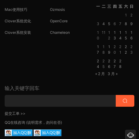
一
二
三
四
五
六
日
Mac使用技巧
Ozmosis
1
2
Clover系统优化
OpenCore
3
4
5
6
7
8
9
Clover系统安装
Chameleon
1
11
1
1
1
1
1
0
2
3
4
5
6
1
1
1
2
2
2
2
7
8
9
0
1
2
3
2
2
2
2
2
4
5
6
7
8
« 2 月
3 月 »
输入关键字回车
提交工单 >>
QQ在线咨询
(说明需求，勿问在否)