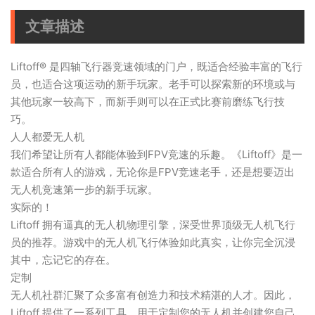
文章描述
Liftoff® 是四轴飞行器竞速领域的门户，既适合经验丰富的飞行
员，也适合这项运动的新手玩家。老手可以探索新的环境或与
其他玩家一较高下，而新手则可以在正式比赛前磨练飞行技
巧。
人人都爱无人机
我们希望让所有人都能体验到FPV竞速的乐趣。《Liftoff》是一
款适合所有人的游戏，无论你是FPV竞速老手，还是想要迈出
无人机竞速第一步的新手玩家。
实际的！
Liftoff 拥有逼真的无人机物理引擎，深受世界顶级无人机飞行
员的推荐。游戏中的无人机飞行体验如此真实，让你完全沉浸
其中，忘记它的存在。
定制
无人机社群汇聚了众多富有创造力和技术精湛的人才。因此，
Liftoff 提供了一系列工具，用于定制您的无人机并创建您自己