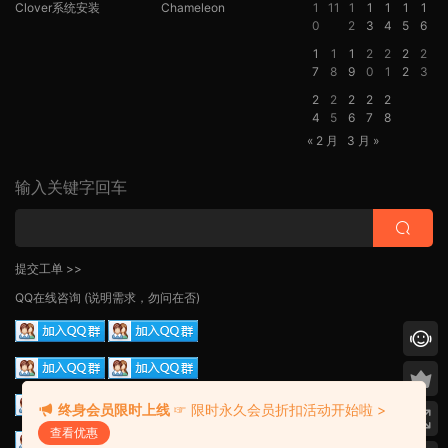
Clover系统安装
Chameleon
1
11
1
1
1
1
1
0
2
3
4
5
6
1
1
1
2
2
2
2
7
8
9
0
1
2
3
2
2
2
2
2
4
5
6
7
8
« 2 月
3 月 »
输入关键字回车
提交工单 >>
QQ在线咨询
(说明需求，勿问在否)
终身会员限时上线
☞ 限时永久会员折扣活动开始啦 >
查看优惠