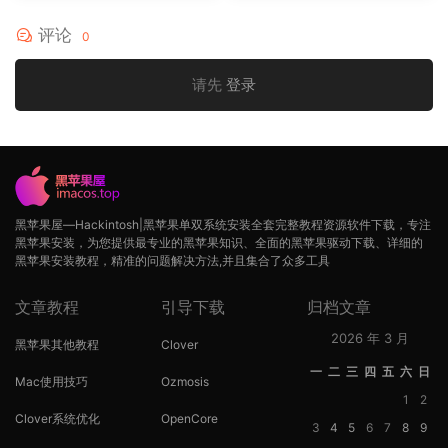
评论
0
请先
登录
黑苹果屋—Hackintosh|黑苹果单双系统安装全套完整教程资源软件下载，专注
黑苹果安装，为您提供最专业的黑苹果知识、全面的黑苹果驱动下载、详细的
黑苹果安装教程，精准的问题解决方法,并且集合了众多工具
文章教程
引导下载
归档文章
2026 年 3 月
黑苹果其他教程
Clover
一
二
三
四
五
六
日
Mac使用技巧
Ozmosis
1
2
Clover系统优化
OpenCore
3
4
5
6
7
8
9