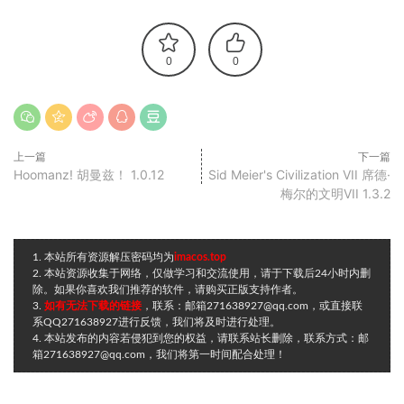
0
0
上一篇
下一篇
Hoomanz! 胡曼兹！ 1.0.12
Sid Meier's Civilization VII 席德·
梅尔的文明VII 1.3.2
1. 本站所有资源解压密码均为
imacos.top
2. 本站资源收集于网络，仅做学习和交流使用，请于下载后24小时内删
除。如果你喜欢我们推荐的软件，请购买正版支持作者。
3.
如有无法下载的链接
，联系：邮箱271638927@qq.com，或直接联
系QQ271638927进行反馈，我们将及时进行处理。
4. 本站发布的内容若侵犯到您的权益，请联系站长删除，联系方式：邮
箱271638927@qq.com，我们将第一时间配合处理！