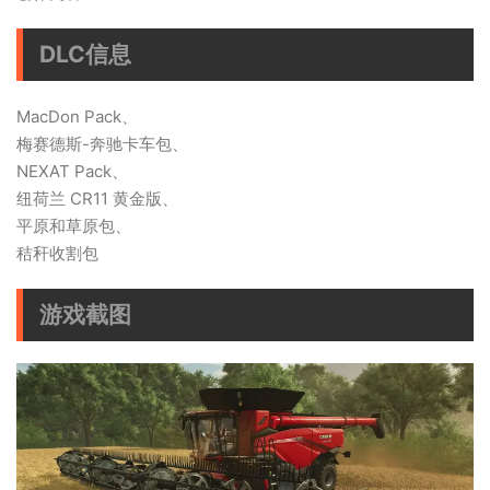
DLC信息
MacDon Pack、
梅赛德斯-奔驰卡车包、
NEXAT Pack、
纽荷兰 CR11 黄金版、
平原和草原包、
秸秆收割包
游戏截图