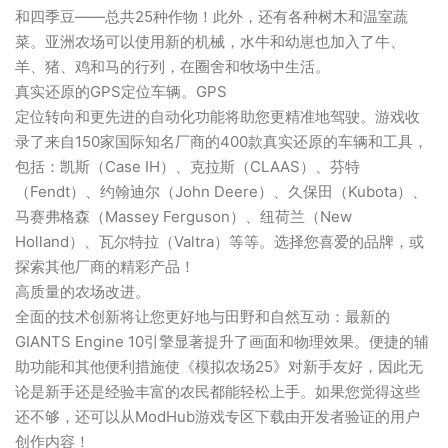
和四季豆——总共25种作物！此外，还有各种树木和温室蔬
菜。亚洲农场可以使用新的机械，水牛和幼崽也加入了牛、
羊、猪、鸡和马的行列，在圈舍和牧场中生活。
真实还原的GPS定位车辆。GPS
定位转向和更先进的自动化功能将助您更精准地驾驶。游戏收
录了来自150家国际知名厂商的400款真实还原的车辆和工具，
包括：凯斯（Case IH）、克拉斯（CLAAS）、芬特
（Fendt）、约翰迪尔（John Deere）、久保田（Kubota）、
马赛弗格森（Massey Ferguson）、纽荷兰（New
Holland）、瓦尔特拉（Valtra）等等。选择您喜爱的品牌，或
探索其他厂商的精彩产品！
高质量的农场改进。
全面的技术创新将让您更好地与田野和自然互动：最新的
GIANTS Engine 10引擎显著提升了画面和物理效果。便捷的辅
助功能和其他便利措施使《模拟农场25》对新手友好，因此无
论是新手还是经验丰富的农民都能轻松上手。如果您觉得这些
还不够，还可以从ModHub游戏专区下载由开发者验证的用户
创作内容！