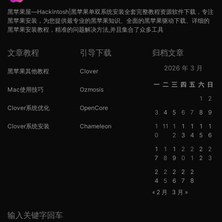
黑苹果屋—Hackintosh|黑苹果单双系统安装全套完整教程资源软件下载，专注
黑苹果安装，为您提供最专业的黑苹果知识、全面的黑苹果驱动下载、详细的
黑苹果安装教程，精准的问题解决方法,并且集合了众多工具
文章教程
引导下载
归档文章
2026 年 3 月
黑苹果其他教程
Clover
一
二
三
四
五
六
日
Mac使用技巧
Ozmosis
1
2
Clover系统优化
OpenCore
3
4
5
6
7
8
9
Clover系统安装
Chameleon
1
11
1
1
1
1
1
0
2
3
4
5
6
1
1
1
2
2
2
2
7
8
9
0
1
2
3
2
2
2
2
2
4
5
6
7
8
« 2 月
3 月 »
输入关键字回车