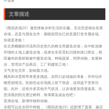
不需要
文章描述
《模拟农场25》邀您体验乡村生活的乐趣。无论您是独自发展
农场，还是与朋友合作，都能按照自己的意愿打造专属农场。
你就是老板！
在北美蜿蜒的河流和历史悠久的粮仓旁建造农场；在中欧池塘
环绕的土地上建造农场；或者在东亚霓虹闪烁的港口附近，稻
田遍布的葱郁植被中建造农场。种植蔬菜，饲养动物，发展林
业，管理农产品商店、工厂和建筑工地！
天气变化无常，影响着大地。
飓风和冰雹将带来更多挑战，农民们必须做好准备，并评估作
物受损情况。轮胎也会在地面上留下痕迹，这得益于变形功
能。此外，还有许多其他天气状况，让农场更加浪漫逼真。欣
赏清晨的阳光透过树梢，将薄雾染成金色吧！
亚洲农场，新增作物和动物。
水稻可以在水田中种植，《模拟农场25》还新增了菠菜、豌豆