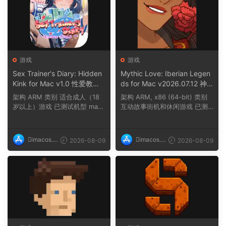
游戏
游戏
Sex Trainer's Diary: Hidden
Mythic Love: Iberian Legen
Kink for Mac v1.0 性爱教练
ds for Mac v2026.07.12 神
日记隐藏的性癖
话般的爱情伊比利亚传说
架构 ARM 类别 适合成人（18
架构 ARM, x86 (64-bit) 类别
岁以上）游戏 已测试机型 mac
互动故事街机和休闲游戏 已测
OS Tahoe, Mac mini ...
试机型 macOS Tahoe...
imacos.t
imacos.t
2026-08-09
2026-08-09
op
op