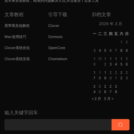
黑苹果安装教程，精准的问题解决方法,并且集合了众多工具
文章教程
引导下载
归档文章
2026 年 3 月
黑苹果其他教程
Clover
一
二
三
四
五
六
日
Mac使用技巧
Ozmosis
1
2
Clover系统优化
OpenCore
3
4
5
6
7
8
9
Clover系统安装
Chameleon
1
11
1
1
1
1
1
0
2
3
4
5
6
1
1
1
2
2
2
2
7
8
9
0
1
2
3
2
2
2
2
2
4
5
6
7
8
« 2 月
3 月 »
输入关键字回车