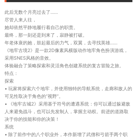
此后无数个月亮过去了……
尽管人来人往，
她却依然平静地履行着自己的职责。
最终，那一刻还是到来了，寂静被打破。
年老体衰的她，鼓起最后的力气，双翼，去寻找英雄……
《地牢古境2》是一款2D像素风横版动作地牢角色扮演游戏，
采用SNES风格的音效。
体验融合了策略探索和灵活角色创建系统的复古冒险之旅。
特点：
探索
• 玩家将探索六个地牢，并使用独特的导航系统，走廊和敌人的
可见性取决于角色的“视野”。
• 《地牢古城2》采用基于符号的遭遇系统：你可以通过躲避敌
人来避免战斗，也可以先发制人，掌握主动权。前进的道路取
决于你的技能和你的决策！
系统
• 除了前作中的八个职业外，本作新增了武僧和弓箭手两个职