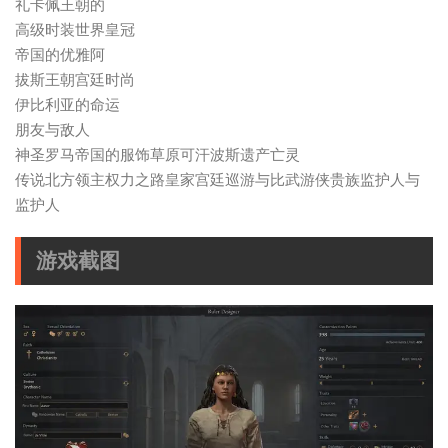
礼卡佩王朝的
高级时装世界皇冠
帝国的优雅阿
拔斯王朝宫廷时尚
伊比利亚的命运
朋友与敌人
神圣罗马帝国的服饰草原可汗波斯遗产亡灵
传说北方领主权力之路皇家宫廷巡游与比武游侠贵族监护人与
监护人
游戏截图