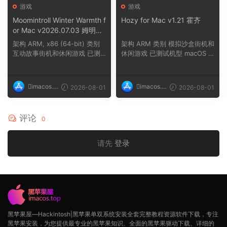
游戏
游戏
Moomintroll Winter Warmth f
Hozy for Mac v1.21 霍齐
or Mac v2026.07.03 姆明冬
日暖阳
架构 ARM, x86 (64-bit) 类别
架构 ARM 类别 模拟沙盒街机和
互动故事街机和休闲游戏 已测
休闲游戏 已测试机型 macOS T
试机型 macOS ...
ahoe, Mac min...
imacos.t
imacos.t
2026-08-01
2026-08-01
op
op
评论
0
请先
登录
黑苹果屋—Hackintosh|黑苹果单双系统安装全套完整教程资源软件下载，专注
黑苹果安装，为您提供最专业的黑苹果知识、全面的黑苹果驱动下载、详细的