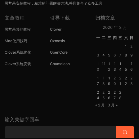
黑苹果安装教程，精准的问题解决方法,并且集合了众多工具
文章教程
引导下载
归档文章
2026 年 3 月
黑苹果其他教程
Clover
一
二
三
四
五
六
日
Mac使用技巧
Ozmosis
1
2
Clover系统优化
OpenCore
3
4
5
6
7
8
9
Clover系统安装
Chameleon
1
11
1
1
1
1
1
0
2
3
4
5
6
1
1
1
2
2
2
2
7
8
9
0
1
2
3
2
2
2
2
2
4
5
6
7
8
« 2 月
3 月 »
输入关键字回车