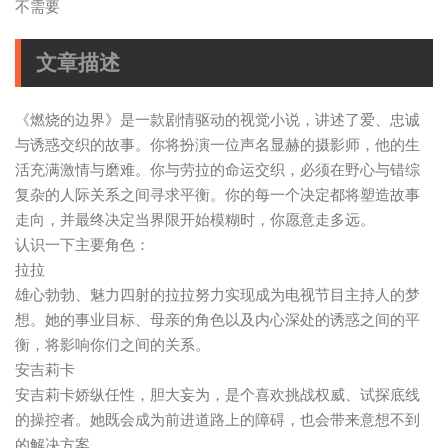
不需要
文章描述
《燃烧的边界》是一款剧情驱动的视觉小说，讲述了爱、忠诚
与诱惑交织的故事。你将扮演一位声名显赫的摄影师，他的生
活充满激情与磨难。你与劳拉的命运交织，必须在野心与错综
复杂的人际关系之间寻求平衡。你的每一个决定都将塑造故事
走向，并最终决定当界限开始模糊时，你愿意走多远。
认识一下主要角色：
拉拉
雄心勃勃、魅力四射的拉拉努力实现成为电视节目主持人的梦
想。她的事业目标、母亲的角色以及内心深处的诱惑之间的平
衡，将影响你们之间的关系。
安吉莉卡
安吉莉卡娇纵任性，胆大妄为，是个喜欢挑战权威、试探底线
的操控者。她既会成为前进道路上的障碍，也会带来意想不到
的解决方案。