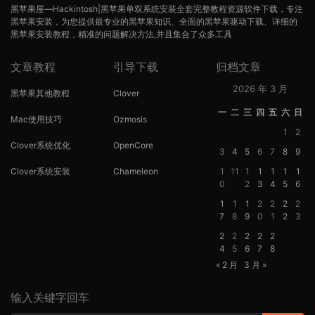
黑苹果屋—Hackintosh|黑苹果单双系统安装全套完整教程资源软件下载，专注
黑苹果安装，为您提供最专业的黑苹果知识、全面的黑苹果驱动下载、详细的
黑苹果安装教程，精准的问题解决方法,并且集合了众多工具
文章教程
引导下载
归档文章
2026 年 3 月
黑苹果其他教程
Clover
一
二
三
四
五
六
日
Mac使用技巧
Ozmosis
1
2
Clover系统优化
OpenCore
3
4
5
6
7
8
9
Clover系统安装
Chameleon
1
11
1
1
1
1
1
0
2
3
4
5
6
1
1
1
2
2
2
2
7
8
9
0
1
2
3
2
2
2
2
2
4
5
6
7
8
« 2 月
3 月 »
输入关键字回车