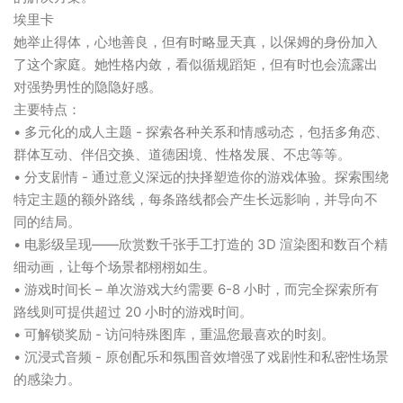
埃里卡
她举止得体，心地善良，但有时略显天真，以保姆的身份加入
了这个家庭。她性格内敛，看似循规蹈矩，但有时也会流露出
对强势男性的隐隐好感。
主要特点：
• 多元化的成人主题 - 探索各种关系和情感动态，包括多角恋、
群体互动、伴侣交换、道德困境、性格发展、不忠等等。
• 分支剧情 - 通过意义深远的抉择塑造你的游戏体验。探索围绕
特定主题的额外路线，每条路线都会产生长远影响，并导向不
同的结局。
• 电影级呈现——欣赏数千张手工打造的 3D 渲染图和数百个精
细动画，让每个场景都栩栩如生。
• 游戏时间长 – 单次游戏大约需要 6-8 小时，而完全探索所有
路线则可提供超过 20 小时的游戏时间。
• 可解锁奖励 - 访问特殊图库，重温您最喜欢的时刻。
• 沉浸式音频 - 原创配乐和氛围音效增强了戏剧性和私密性场景
的感染力。