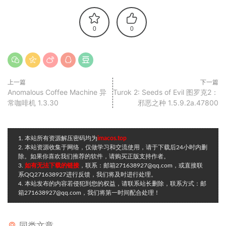
0
0
上一篇
下一篇
Anomalous Coffee Machine 异
Turok 2: Seeds of Evil 图罗克2：
常咖啡机 1.3.30
邪恶之种 1.5.9.2a.47800
1. 本站所有资源解压密码均为
imacos.top
2. 本站资源收集于网络，仅做学习和交流使用，请于下载后24小时内删
除。如果你喜欢我们推荐的软件，请购买正版支持作者。
3.
如有无法下载的链接
，联系：邮箱271638927@qq.com，或直接联
系QQ271638927进行反馈，我们将及时进行处理。
4. 本站发布的内容若侵犯到您的权益，请联系站长删除，联系方式：邮
箱271638927@qq.com，我们将第一时间配合处理！
同类文章