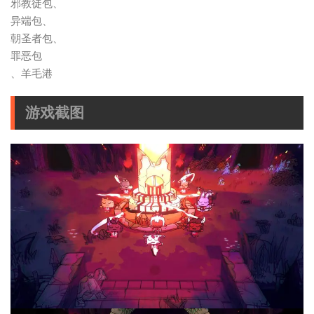
邪教徒包、
异端包、
朝圣者包、
罪恶包
、羊毛港
游戏截图