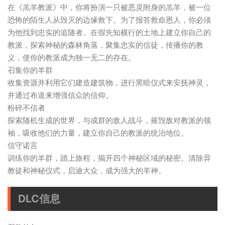
在《羔羊教派》中，你将扮演一只被恶灵附身的羔羊，被一位
恐怖的陌生人从毁灭的边缘救下。为了报答救命恩人，你必须
为他找到忠实的追随者。在假先知横行的土地上建立你自己的
教派，探索神秘的森林角落，聚集忠实的信徒，传播你的教
义，使你的教派成为独一无二的存在。
召集你的羊群
收集资源并利用它们建造建筑物，进行黑暗仪式来安抚神灵，
并通过布道来增强信众的信仰。
粉碎不信者
探索随机生成的世界，与成群的敌人战斗，摧毁敌对教派的领
袖，吸收他们的力量，建立你自己的教派的统治地位。
信守诺言
训练你的羊群，踏上旅程，揭开四个神秘区域的秘密。清除异
教徒和神秘仪式，启迪大众，成为强大的羊神。
DLC信息