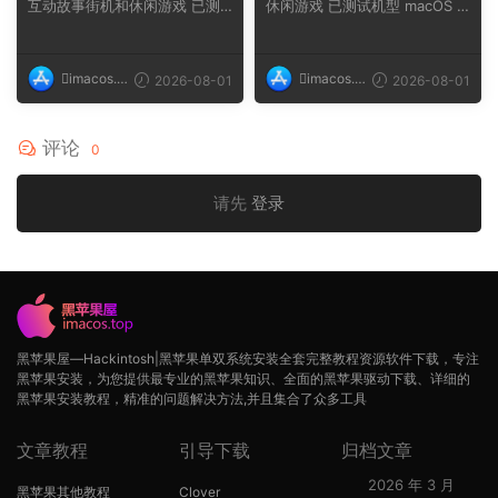
互动故事街机和休闲游戏 已测
休闲游戏 已测试机型 macOS T
试机型 macOS ...
ahoe, Mac min...
imacos.t
imacos.t
2026-08-01
2026-08-01
op
op
评论
0
请先
登录
黑苹果屋—Hackintosh|黑苹果单双系统安装全套完整教程资源软件下载，专注
黑苹果安装，为您提供最专业的黑苹果知识、全面的黑苹果驱动下载、详细的
黑苹果安装教程，精准的问题解决方法,并且集合了众多工具
文章教程
引导下载
归档文章
2026 年 3 月
黑苹果其他教程
Clover