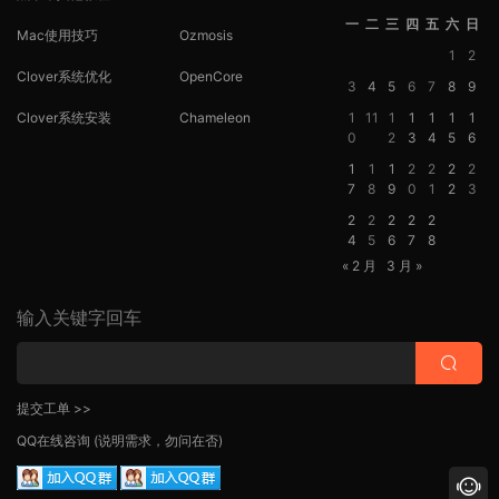
一
二
三
四
五
六
日
Mac使用技巧
Ozmosis
1
2
Clover系统优化
OpenCore
3
4
5
6
7
8
9
Clover系统安装
Chameleon
1
11
1
1
1
1
1
0
2
3
4
5
6
1
1
1
2
2
2
2
7
8
9
0
1
2
3
2
2
2
2
2
4
5
6
7
8
« 2 月
3 月 »
输入关键字回车
提交工单 >>
QQ在线咨询
(说明需求，勿问在否)