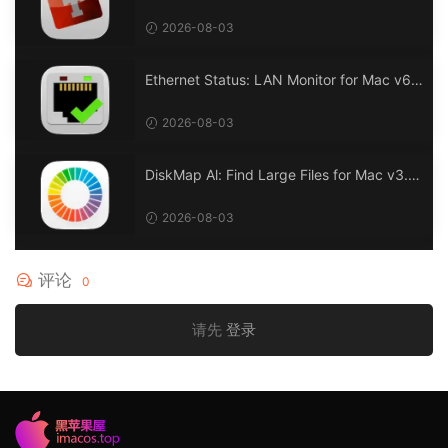
2026-08-03
Ethernet Status: LAN Monitor for Mac v6.
0 以太网状态：LAN 监控
2026-08-03
DiskMap Al: Find Large Files for Mac v3.1
DiskMap AL：查找大文件
2026-08-03
评论
0
请先
登录