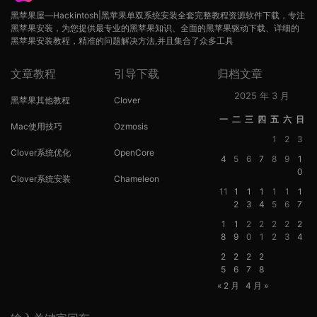
黑苹果屋—Hackintosh|黑苹果单双系统安装全套完整教程资源软件下载，专注
黑苹果安装，为您提供最专业的黑苹果知识、全面的黑苹果驱动下载、详细的
黑苹果安装教程，精准的问题解决方法,并且集合了众多工具
文章教程
引导下载
归档文章
2025 年 3 月
黑苹果其他教程
Clover
一
二
三
四
五
六
日
Mac使用技巧
Ozmosis
1
2
3
Clover系统优化
OpenCore
4
5
6
7
8
9
1
0
Clover系统安装
Chameleon
11
1
1
1
1
1
1
2
3
4
5
6
7
1
1
2
2
2
2
2
8
9
0
1
2
3
4
2
2
2
2
5
6
7
8
« 2 月
4 月 »