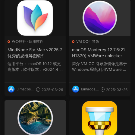
办公软件
·
应用软件
VM OC引导版
MindNode For Mac v2025.2
macOS Monterey 12.7.6(21
优秀的思维导图软件
H1320) VMWare unlocker O
C 1.0.4虚拟机安装包(安装Unl
适用平台： macOS 10.12 或更
简介 VM OC 引导版镜像是基于
ocker解锁补丁版)
高版本，软件版本：v2024.4 m
Windows系统,利用VMware W
acOS 15 及...
orkstation虚拟机使用Ooe...
imacos.t
imacos.t
2025-03-26
2025-03-26
op
op