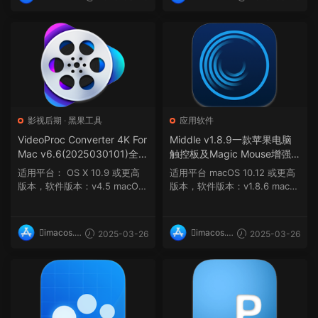
op
op
影视后期
·
黑果工具
应用软件
VideoProc Converter 4K For
Middle v1.8.9一款苹果电脑
Mac v6.6(2025030101)全新
触控板及Magic Mouse增强
的4K视频处理转换工具
工具
适用平台： OS X 10.9 或更高
适用平台 macOS 10.12 或更高
版本，软件版本：v4.5 macOS
版本，软件版本：v1.8.6 macO
10.13.6 或...
S 10.15 及...
imacos.t
imacos.t
2025-03-26
2025-03-26
op
op