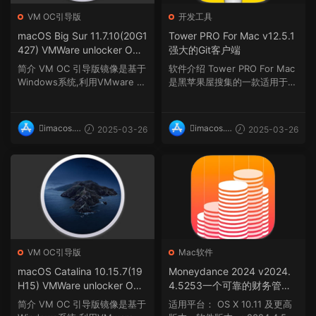
VM OC引导版
开发工具
macOS Big Sur 11.7.10(20G1
Tower PRO For Mac v12.5.1
427) VMWare unlocker OC
强大的Git客户端
1.0.4虚拟机安装包(安装Unlo
简介 VM OC 引导版镜像是基于
软件介绍 Tower PRO For Mac
cker解锁补丁版)
Windows系统,利用VMware W
是黑苹果屋搜集的一款适用于m
orkstation虚拟机使用Ooe...
acOS系统的强大的Git...
imacos.t
imacos.t
2025-03-26
2025-03-26
op
op
VM OC引导版
Mac软件
macOS Catalina 10.15.7(19
Moneydance 2024 v2024.
H15) VMWare unlocker OC
4.5253一个可靠的财务管理
1.0.4虚拟机安装包(安装Unlo
程序
简介 VM OC 引导版镜像是基于
适用平台： OS X 10.11 及更高
cker解锁补丁版)