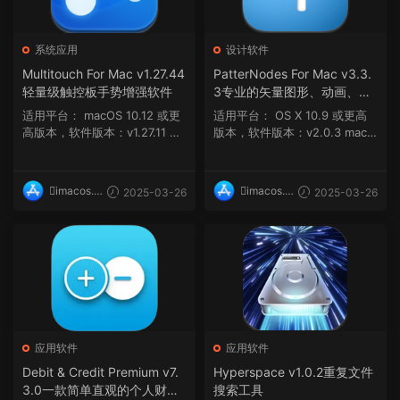
系统应用
设计软件
Multitouch For Mac v1.27.44
PatterNodes For Mac v3.3.
轻量级触控板手势增强软件
3专业的矢量图形、动画、插
图设计工具
适用平台： macOS 10.12 或更
适用平台： OS X 10.9 或更高
高版本，软件版本：v1.27.11 ma
版本，软件版本：v2.0.3 macO
cOS 10.14.6 ...
S 10.14 或...
imacos.t
imacos.t
2025-03-26
2025-03-26
op
op
应用软件
应用软件
Debit & Credit Premium v7.
Hyperspace v1.0.2重复文件
3.0一款简单直观的个人财物
搜索工具