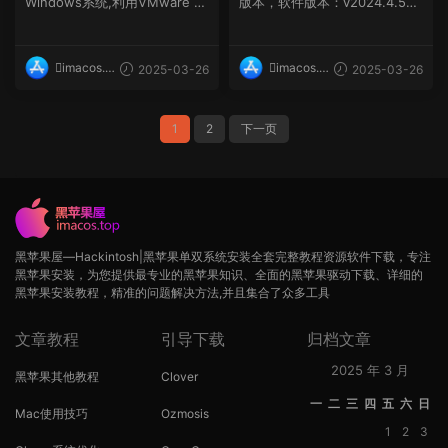
Windows系统,利用VMware W
版本，软件版本：v2024.4.525
orkstation虚拟机使用Ooe...
3 软件介绍...
imacos.t
imacos.t
2025-03-26
2025-03-26
op
op
1
2
下一页
黑苹果屋—Hackintosh|黑苹果单双系统安装全套完整教程资源软件下载，专注
黑苹果安装，为您提供最专业的黑苹果知识、全面的黑苹果驱动下载、详细的
黑苹果安装教程，精准的问题解决方法,并且集合了众多工具
文章教程
引导下载
归档文章
2025 年 3 月
黑苹果其他教程
Clover
一
二
三
四
五
六
日
Mac使用技巧
Ozmosis
1
2
3