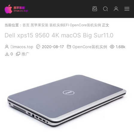
当前位置：
首页
黑苹果安装
装机实例EFI
OpenCore装机实例
正文
Dell xps15 9560 4K macOS Big Sur11.0
imacos.top
2020-08-17
OpenCore装机实例
1.68k
0
推广