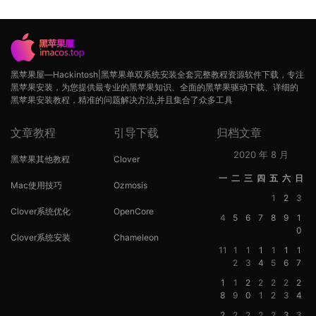
黑苹果屋—Hackintosh|黑苹果单双系统安装全套完整教程资源软件下载，专注
黑苹果安装，为您提供最专业的黑苹果知识、全面的黑苹果驱动下载、详细的
黑苹果安装教程，精准的问题解决方法,并且集合了众多工具
文章教程
引导下载
归档文章
2020 年 8 月
黑苹果其他教程
Clover
一
二
三
四
五
六
日
Mac使用技巧
Ozmosis
1
2
3
Clover系统优化
OpenCore
4
5
6
7
8
9
1
0
Clover系统安装
Chameleon
11
1
1
1
1
1
1
2
3
4
5
6
7
1
1
2
2
2
2
2
8
9
0
1
2
3
4
2
2
2
2
2
3
3