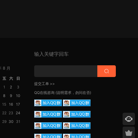
输入关键字回车
年 8 月
五
六
日
提交工单 >>
1
2
3
QQ在线咨询
(说明需求，勿问在否)
8
9
10
15
16
17
22
23
24
29
30
31