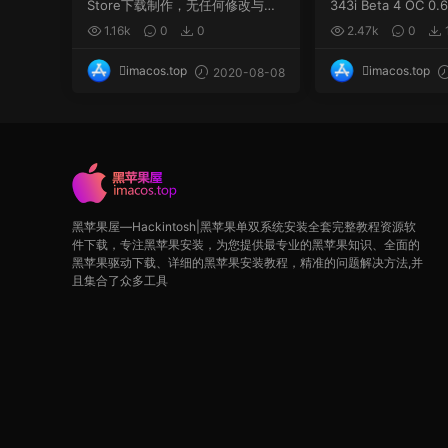
Store下载制作，无任何修改与增
343i Beta 4 OC 0.6
加，该系统镜像...
O...
1.16k
0
0
2.47k
0
imacos.top
imacos.top
2020-08-08
黑苹果屋—Hackintosh|黑苹果单双系统安装全套完整教程资源软
件下载，专注黑苹果安装，为您提供最专业的黑苹果知识、全面的
黑苹果驱动下载、详细的黑苹果安装教程，精准的问题解决方法,并
且集合了众多工具