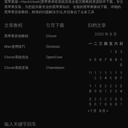
黑苹果屋—Hackintosh|黑苹果单双系统安装全套完整教程资源软件下载，专注
黑苹果安装，为您提供最专业的黑苹果知识、全面的黑苹果驱动下载、详细的
黑苹果安装教程，精准的问题解决方法,并且集合了众多工具
文章教程
引导下载
归档文章
2020 年 8 月
黑苹果其他教程
Clover
一
二
三
四
五
六
日
Mac使用技巧
Ozmosis
1
2
3
Clover系统优化
OpenCore
4
5
6
7
8
9
1
0
Clover系统安装
Chameleon
11
1
1
1
1
1
1
2
3
4
5
6
7
1
1
2
2
2
2
2
8
9
0
1
2
3
4
2
2
2
2
2
3
3
5
6
7
8
9
0
1
« 7 月
9 月 »
输入关键字回车