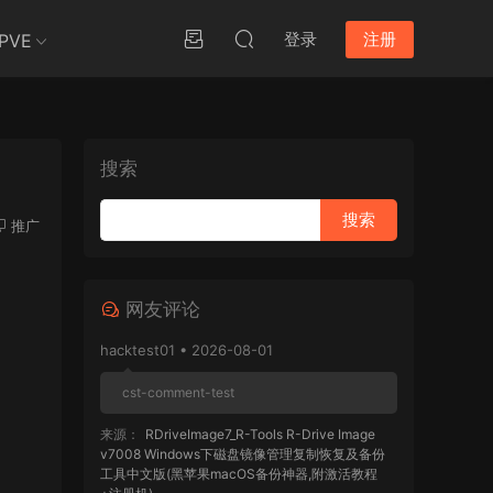
登录
注册
PVE
搜索
推广
网友评论
hacktest01 • 2026-08-01
cst-comment-test
来源：
RDriveImage7_R-Tools R-Drive Image
v7008 Windows下磁盘镜像管理复制恢复及备份
工具中文版(黑苹果macOS备份神器,附激活教程