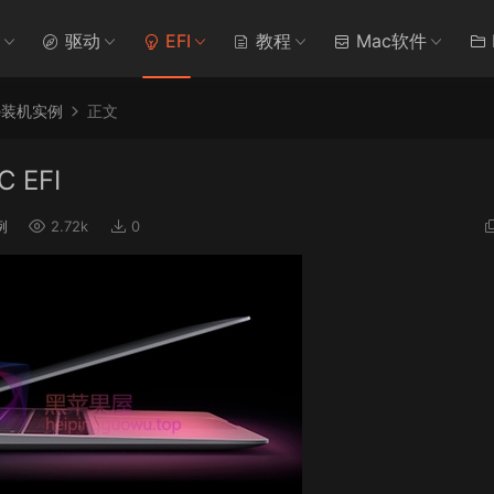
驱动
EFI
教程
Mac软件
re装机实例
正文
C EFI
例
2.72k
0