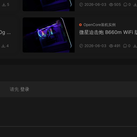
 黑苹
Hackintosh
5
2026-06-03
505
0
OpenCore装机实例
0g 核
微星迫击炮 B660m WiFi 版
EFI
x6600 i5 12400 台式电脑
osh
penCore EFI 黑苹果 mac
4
2026-06-03
491
0
Hackintosh
20
请先
登录