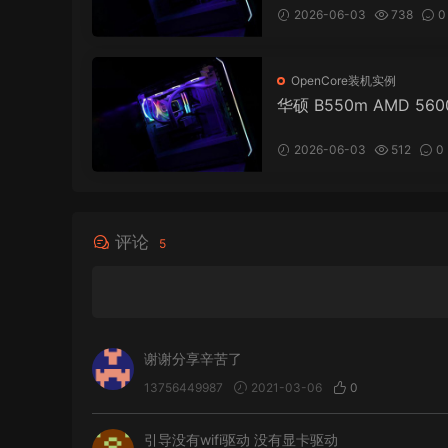
式电脑 OpenCore EFI
2026-06-03
738
0
果 macOS Hackintosh
OpenCore装机实例
华硕 B550m AMD 560
显 台式电脑 OpenCore 
黑苹果 macOS Hackint
2026-06-03
512
0
评论
5
谢谢分享辛苦了
13756449987
2021-03-06
0
引导没有wifi驱动 没有显卡驱动