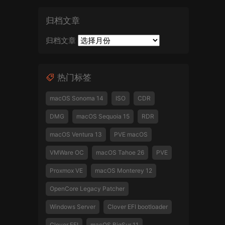
归档文章
归档文章
热门标签
macOS Sonoma 14
ISO
CDR
DMG
macOS Sequoia 15
RDR
macOS Ventura 13
PVE macOS
VMWare OC
macOS Tahoe 26
PVE
Proxmox VE
macOS Monterey 12
OpenCore Legacy Patcher
Windows Server
Clover EFI bootloader
Clover EFI
macOS BigSur 11