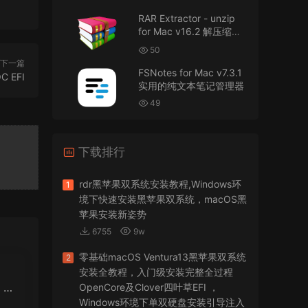
RAR Extractor - unzip
可以重新发送夸克的资源吗，夸克的已经失
for Mac v16.2 解压缩工
效了
具
50
下一篇
来源：
零基础完整2026最新VMware安装macOS
FSNotes for Mac v7.3.1
Tahoe 26官方原版系统Windows110环境下
C EFI
实用的纯文本笔记管理器
VMware Workstation 17 Pro虚拟机黑苹果双系统
安装unlocker解锁补丁
49
jir75
• 2026-07-21
下载排行
怎么安装？
来源：
PDFify for Mac v5.0 专业的PDF处理软件
rdr黑苹果双系统安装教程,Windows环
1
境下快速安装黑苹果双系统，macOS黑
imacos.top
• 2026-07-19
苹果安装新姿势
6755
9w
密码都是统一的imacos.top
零基础macOS Ventura13黑苹果双系统
2
来源：
Adobe Photoshop 2026 for Mac v27.8.0
安装全教程，入门级安装完整全过程
专业的图片处理软件
 O
OpenCore及Clover四叶草EFI ，
OS
Windows环境下单双硬盘安装引导注入