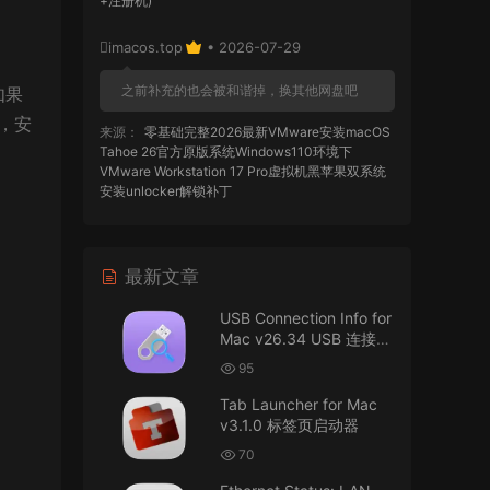
+注册机)
imacos.top
• 2026-07-29
之前补充的也会被和谐掉，换其他网盘吧
，如果
，安
来源：
零基础完整2026最新VMware安装macOS
Tahoe 26官方原版系统Windows110环境下
VMware Workstation 17 Pro虚拟机黑苹果双系统
安装unlocker解锁补丁
imacos.top
• 2026-07-29
最新文章
AIO = All In One，一站式整合完整版
USB Connection Info for
来源：
DaVinci Resolve Studio 21 for Mac
Mac v26.34 USB 连接信
v21.0.3 AIO 达芬奇世界顶级调色软件
息
95
imacos.top
• 2026-07-29
Tab Launcher for Mac
v3.1.0 标签页启动器
Mac长存
70
来源：
macOS Golden Gate 27 完整安装包链