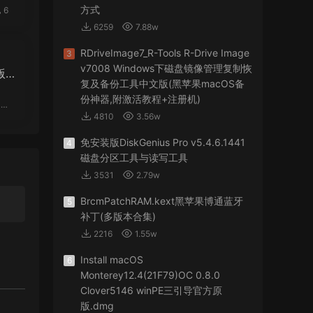
方式
6
6259
7.88w
RDriveImage7_R-Tools R-Drive Image
3
v7008 Windows下磁盘镜像管理复制恢
 r
复及备份工具中文版(黑苹果macOS备
 O
份神器,附激活教程+注册机)
OS
4810
3.56w
免安装版DiskGenius Pro v5.4.6.1441
4
磁盘分区工具与读写工具
3531
2.79w
BrcmPatchRAM.kext黑苹果博通蓝牙
5
补丁(多版本合集)
2216
1.55w
Install macOS
6
Monterey12.4(21F79)OC 0.8.0
Clover5146 winPE三引导官方原
版.dmg