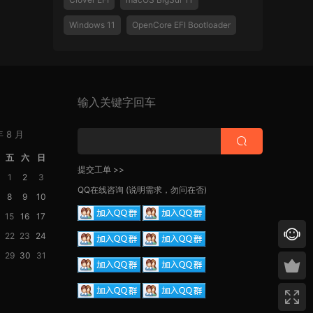
Windows 11
OpenCore EFI Bootloader
输入关键字回车
年 8 月
五
六
日
提交工单 >>
1
2
3
QQ在线咨询
(说明需求，勿问在否)
8
9
10
15
16
17
22
23
24
29
30
31