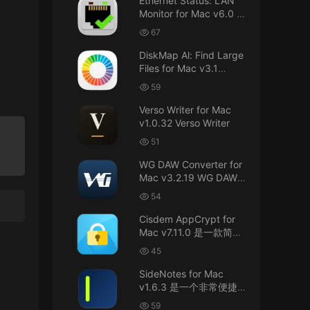
Ethernet Status: LAN
接！直接从苹果公司下载。
Monitor for Mac v6.0 以
太网状态：LAN 监控
u8562248263583923 • 2026-07-29
67
DiskMap Al: Find Large
黑苹果已死
Files for Mac v3.1
DiskMap AL：查找大文
来源：
macOS Golden Gate 27 完整安装包链
59
接！直接从苹果公司下载。
件
Verso Writer for Mac
v1.0.32 Verso Writer
u6525353742092371
• 2026-07-26
51
不懂就问，AIO版本表示什么意思呢？
WG DAW Converter for
来源：
DaVinci Resolve Studio 21 for Mac
Mac v3.2.19 WG DAW转
v21.0.3 AIO 达芬奇世界顶级调色软件
换器
54
janm999 • 2026-07-23
Cisdem AppCrypt for
Mac v7.11.0 是一款简单
谢谢分享~
好用的Mac应用加密软件
45
来源：
AppleIGC.kext v1.8 黑苹果2.5G有线网卡
SideNotes for Mac
驱动i225 i226
v1.6.3 是一个非常便捷的
笔记软件
59
u9121732520675862 • 2026-07-22