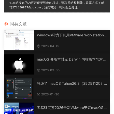
4. 本站发布的内容若侵犯到您的权益，请联系站长删除，联系方式：邮
箱271638927@qq.com，我们将第一时间配合处理！
同类文章
Windows环境下利用VMware Workstation P
ro在AMD Ryzen及Intel CPU处理器上安装m
acOS黑苹果OpenCore引导，兼容 Tahoe、
2026-04-15
Sequoia、Sonoma等机型
macOS 各版本对应 Darwin 内核版本号对照
表
2026-03-05
升级了 macOS Tahoe26.3（25D5112C）B
eta 版后，鼠标位置连接上会出现一个0.5*0.
3cm的点状长方形
2026-01-30
零基础完整2026最新VMware安装macOS T
ahoe 26官方原版系统Windows110环境下V