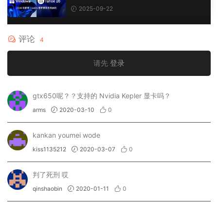
Mware Workstation 17 Pro虚拟机黑苹果双
2025-09-22
系统安装unlocker解锁补丁
评论
4
请先
登录
gtx650呢？？支持的 Nvidia Kepler 显卡吗？
arms
2020-03-10
0
kankan youmei wode
kiss1135212
2020-03-07
0
判了死刑 哎
qinshaobin
2020-01-11
0