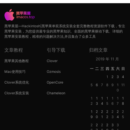
黑苹果屋—Hackintosh|黑苹果单双系统安装全套完整教程资源软件下载，专注
黑苹果安装，为您提供最专业的黑苹果知识、全面的黑苹果驱动下载、详细的
黑苹果安装教程，精准的问题解决方法,并且集合了众多工具
文章教程
引导下载
归档文章
2019 年 11 月
黑苹果其他教程
Clover
一
二
三
四
五
六
日
Mac使用技巧
Ozmosis
1
2
3
4
Clover系统优化
OpenCore
5
6
7
8
9
1
11
0
Clover系统安装
Chameleon
1
1
1
1
1
1
1
2
3
4
5
6
7
8
1
2
2
2
2
2
2
9
0
1
2
3
4
5
2
2
2
2
3
3