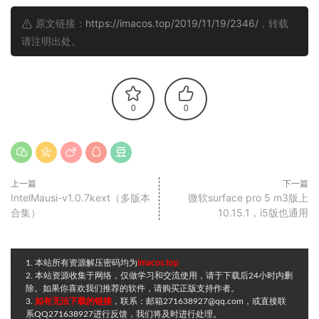
原文链接：
https://imacos.top/2019/11/19/2346/
，转载
请注明出处。
0
0
上一篇
下一篇
IntelMausi-v1.0.7kext（多版本
微软surface pro 5 m3版上
合集）
10.15.1，i5版也通用
1. 本站所有资源解压密码均为
imacos.top
2. 本站资源收集于网络，仅做学习和交流使用，请于下载后24小时内删
除。如果你喜欢我们推荐的软件，请购买正版支持作者。
3.
如有无法下载的链接
，联系：邮箱271638927@qq.com，或直接联
系QQ271638927进行反馈，我们将及时进行处理。