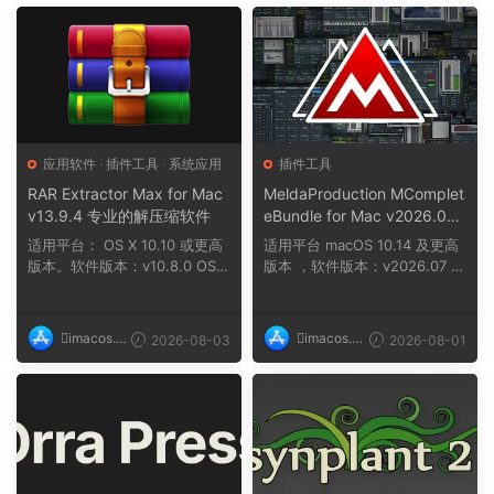
应用软件
·
插件工具
·
系统应用
插件工具
RAR Extractor Max for Mac
MeldaProduction MComplet
v13.9.4 专业的解压缩软件
eBundle for Mac v2026.07
提供一站式音乐制作解决方
适用平台： OS X 10.10 或更高
适用平台 macOS 10.14 及更高
案，涵盖从作曲到母带处理的
版本。软件版本：v10.8.0 OS X
版本 ，软件版本：v2026.07 ，
所有环节
10.11 及...
架构：ARM、x86...
imacos.t
imacos.t
2026-08-03
2026-08-01
op
op