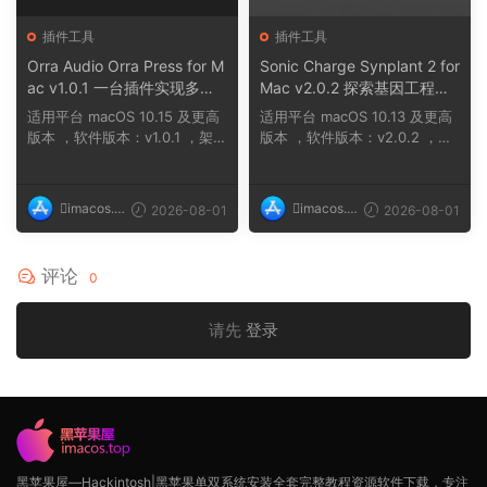
插件工具
插件工具
Orra Audio Orra Press for M
Sonic Charge Synplant 2 for
ac v1.0.1 一台插件实现多种
Mac v2.0.2 探索基因工程合
压缩效果组合
成音乐的新方式，通过培育声
适用平台 macOS 10.15 及更高
适用平台 macOS 10.13 及更高
音细胞创造独特音色
版本 ，软件版本：v1.0.1 ，架
版本 ，软件版本：v2.0.2 ，架
构：ARM、x86（6...
构：ARM、x86（6...
imacos.t
imacos.t
2026-08-01
2026-08-01
op
op
评论
0
请先
登录
黑苹果屋—Hackintosh|黑苹果单双系统安装全套完整教程资源软件下载，专注