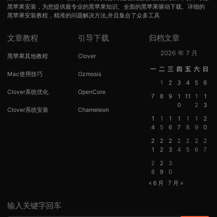
黑苹果安装，为您提供最专业的黑苹果知识、全面的黑苹果驱动下载、详细的
黑苹果安装教程，精准的问题解决方法,并且集合了众多工具
文章教程
引导下载
归档文章
2026 年 7 月
黑苹果其他教程
Clover
一
二
三
四
五
六
日
Mac使用技巧
Ozmosis
1
2
3
4
5
6
Clover系统优化
OpenCore
7
8
9
1
11
1
1
0
2
3
Clover系统安装
Chameleon
1
1
1
1
1
1
2
4
5
6
7
8
9
0
2
2
2
2
2
2
2
1
2
3
4
5
6
7
2
2
3
8
9
0
« 6 月
7 月 »
输入关键字回车