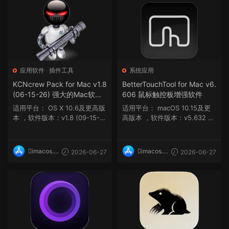
应用软件
·
插件工具
系统应用
KCNcrew Pack for Mac v1.8
BetterTouchTool for Mac v6.
(06-15-26) 强大的Mac软件
606 鼠标触控板增强软件
注册码集合
适用平台： OS X 10.6及更高版
适用平台： macOS 10.15及更
本 ，软件版本：v1.8 (09-15-2
高版本 ，软件版本：v5.632 m
5) OS X 1...
acOS 10.15 及更高...
imacos.t
imacos.t
2026-06-27
2026-06-27
op
op