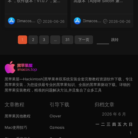
本 ，软件版本：v1.0.7 ，架
高版本（Apple Silicon 兼
构：ARM, x86 (64-b...
容），软件版本：v...
imacos.t
imacos.t
2026-06-26
2026-06-26
op
op
1
2
3
...
31
下一页
跳转
黑苹果屋—Hackintosh|黑苹果单双系统安装全套完整教程资源软件下载，专注
黑苹果安装，为您提供最专业的黑苹果知识、全面的黑苹果驱动下载、详细的
黑苹果安装教程，精准的问题解决方法,并且集合了众多工具
文章教程
引导下载
归档文章
2026 年 6 月
黑苹果其他教程
Clover
一
二
三
四
五
六
日
Mac使用技巧
Ozmosis
1