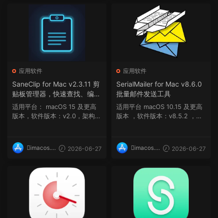
应用软件
应用软件
SaneClip for Mac v2.3.11 剪
SerialMailer for Mac v8.6.0
贴板管理器，快速查找、编辑
批量邮件发送工具
和粘贴旧项目
适用平台： macOS 15 及更高
适用平台 macOS 10.15 及更高
版本，软件版本：v2.0，架构：
版本 ，软件版本：v8.5.2 ，架
ARM macOS 1...
构：ARM, x86 (6...
imacos.t
imacos.t
2026-06-27
2026-06-27
op
op