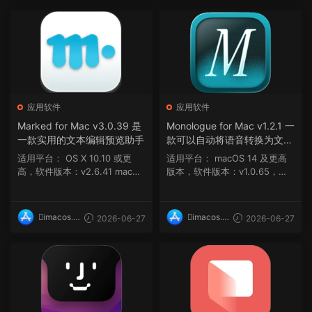
op
op
应用软件
应用软件
Marked for Mac v3.0.39 是
Monologue for Mac v1.2.1 一
一款实用的文本编辑预览助手
款可以自动将语音转换为文本
的应用程序
适用平台： OS X 10.10 或更
适用平台： macOS 14 及更高
高，软件版本：v2.6.41 macOS
版本，软件版本：v1.0.65，架
10.12 及更...
构：ARM macO...
imacos.t
imacos.t
2026-06-27
2026-06-27
op
op