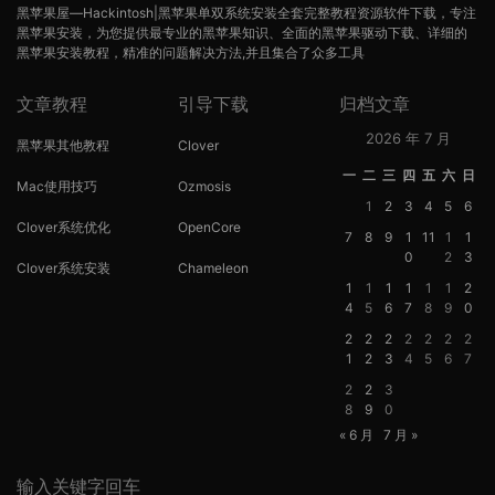
黑苹果屋—Hackintosh|黑苹果单双系统安装全套完整教程资源软件下载，专注
黑苹果安装，为您提供最专业的黑苹果知识、全面的黑苹果驱动下载、详细的
黑苹果安装教程，精准的问题解决方法,并且集合了众多工具
文章教程
引导下载
归档文章
2026 年 7 月
黑苹果其他教程
Clover
一
二
三
四
五
六
日
Mac使用技巧
Ozmosis
1
2
3
4
5
6
Clover系统优化
OpenCore
7
8
9
1
11
1
1
0
2
3
Clover系统安装
Chameleon
1
1
1
1
1
1
2
4
5
6
7
8
9
0
2
2
2
2
2
2
2
1
2
3
4
5
6
7
2
2
3
8
9
0
« 6 月
7 月 »
输入关键字回车