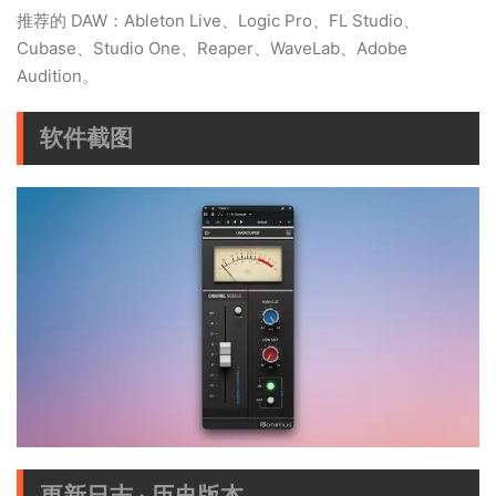
推荐的 DAW：Ableton Live、Logic Pro、FL Studio、
Cubase、Studio One、Reaper、WaveLab、Adobe
Audition。
软件截图
更新日志 · 历史版本