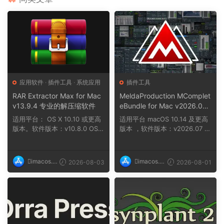
应用软件
·
插件工具
·
系统应用
插件工具
RAR Extractor Max for Mac
MeldaProduction MComplet
v13.9.4 专业的解压缩软件
eBundle for Mac v2026.07
提供一站式音乐制作解决方
适用平台： OS X 10.10 或更高
适用平台 macOS 10.14 及更高
案，涵盖从作曲到母带处理的
版本。软件版本：v10.8.0 OS X
版本 ，软件版本：v2026.07 ，
所有环节
10.11 及...
架构：ARM、x86...
imacos.t
imacos.t
2026-08-03
2026-08-01
op
op