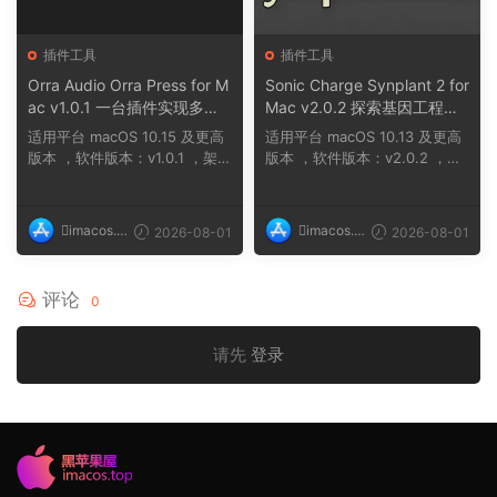
插件工具
插件工具
Orra Audio Orra Press for M
Sonic Charge Synplant 2 for
ac v1.0.1 一台插件实现多种
Mac v2.0.2 探索基因工程合
压缩效果组合
成音乐的新方式，通过培育声
适用平台 macOS 10.15 及更高
适用平台 macOS 10.13 及更高
音细胞创造独特音色
版本 ，软件版本：v1.0.1 ，架
版本 ，软件版本：v2.0.2 ，架
构：ARM、x86（6...
构：ARM、x86（6...
imacos.t
imacos.t
2026-08-01
2026-08-01
op
op
评论
0
请先
登录