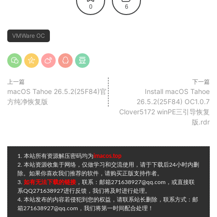
0
6
VMWare OC
上一篇
下一篇
macOS Tahoe 26.5.2(25F84)官
Install macOS Tahoe
方纯净恢复版
26.5.2(25F84) OC1.0.7
Clover5172 winPE三引导恢复
版.rdr
1. 本站所有资源解压密码均为
imacos.top
2. 本站资源收集于网络，仅做学习和交流使用，请于下载后24小时内删
除。如果你喜欢我们推荐的软件，请购买正版支持作者。
3.
如有无法下载的链接
，联系：邮箱271638927@qq.com，或直接联
系QQ271638927进行反馈，我们将及时进行处理。
4. 本站发布的内容若侵犯到您的权益，请联系站长删除，联系方式：邮
箱271638927@qq.com，我们将第一时间配合处理！