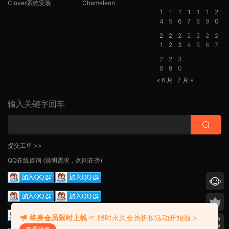
Clover系统安装
Chameleon
1
1
1
1
1
1
2
4
5
6
7
8
9
0
2
2
2
2
2
2
2
1
2
3
4
5
6
7
2
2
3
8
9
0
« 6 月
7 月 »
输入关键字回车
提交工单 >>
QQ在线咨询
(说明需求，勿问在否)
终身会员限时上线
☞ 限时永久会员折扣活动开始啦 >