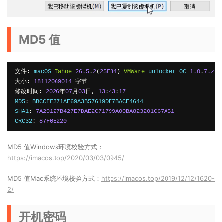
MD5 值
文件:
 macOS 
Tahoe
26.5
.
2
(
25F84
)
VMWare
 unlocker OC 
1.0
.
7.zip
大小:
18112069014
字节
修改时间:
2026
年
07
月
03
日,
13
:
43
:
17
MD5
:
 BBCCFF371AE69A3B57619DE7BACE4644

SHA1
:
7A29127B427E7DAE2C71799A00BA823201C67A51
CRC32
:
87F0E220
MD5 值Windows环境校验方式：
https://imacos.top/2020/03/03/0945/
MD5 值Mac系统环境校验方式：
https://imacos.top/2019/12/12/1620-
2/
开机密码