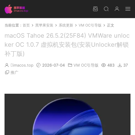
当前位置：
首页
黑苹果安装
系统更新
VM OC引导版
正文
macOS Tahoe 26.5.2(25F84) VMWare unloc
ker OC 1.0.7 虚拟机安装包(安装Unlocker解锁
补丁版)
imacos.top
2026-07-04
VM OC引导版
483
37
推广