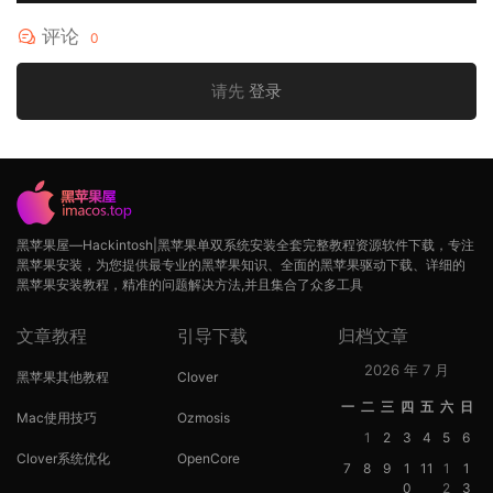
评论
0
请先
登录
黑苹果屋—Hackintosh|黑苹果单双系统安装全套完整教程资源软件下载，专注
黑苹果安装，为您提供最专业的黑苹果知识、全面的黑苹果驱动下载、详细的
黑苹果安装教程，精准的问题解决方法,并且集合了众多工具
文章教程
引导下载
归档文章
2026 年 7 月
黑苹果其他教程
Clover
一
二
三
四
五
六
日
Mac使用技巧
Ozmosis
1
2
3
4
5
6
Clover系统优化
OpenCore
7
8
9
1
11
1
1
0
2
3