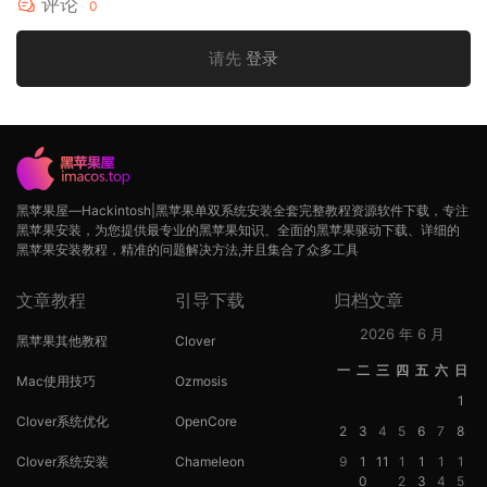
评论
0
请先
登录
黑苹果屋—Hackintosh|黑苹果单双系统安装全套完整教程资源软件下载，专注
黑苹果安装，为您提供最专业的黑苹果知识、全面的黑苹果驱动下载、详细的
黑苹果安装教程，精准的问题解决方法,并且集合了众多工具
文章教程
引导下载
归档文章
2026 年 6 月
黑苹果其他教程
Clover
一
二
三
四
五
六
日
Mac使用技巧
Ozmosis
1
Clover系统优化
OpenCore
2
3
4
5
6
7
8
Clover系统安装
Chameleon
9
1
11
1
1
1
1
0
2
3
4
5