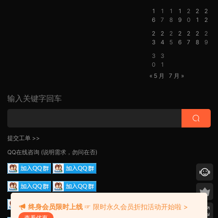
1
1
1
1
2
2
2
6
7
8
9
0
1
2
2
2
2
2
2
2
2
3
4
5
6
7
8
9
3
3
0
1
« 5 月
7 月 »
输入关键字回车
提交工单 >>
QQ在线咨询
(说明需求，勿问在否)
终身会员限时上线
☞ 限时永久会员折扣活动开始啦 >
查看优惠