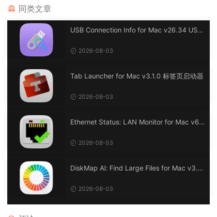
同类文章
USB Connection Info for Mac v26.34 USB
连接信息
2026-08-03
Tab Launcher for Mac v3.1.0 标签页启动器
2026-08-03
Ethernet Status: LAN Monitor for Mac v6.
0 以太网状态：LAN 监控
2026-08-03
DiskMap Al: Find Large Files for Mac v3.1
DiskMap AL：查找大文件
2026-08-03