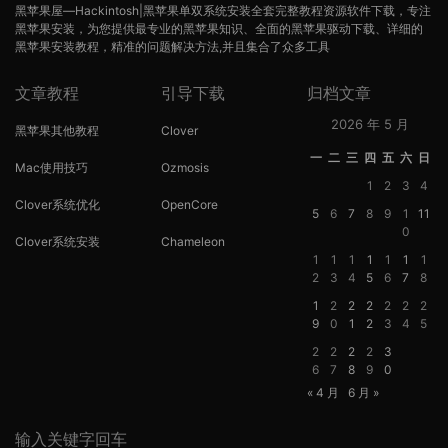
黑苹果屋—Hackintosh|黑苹果单双系统安装全套完整教程资源软件下载，专注
黑苹果安装，为您提供最专业的黑苹果知识、全面的黑苹果驱动下载、详细的
黑苹果安装教程，精准的问题解决方法,并且集合了众多工具
文章教程
引导下载
归档文章
2026 年 5 月
黑苹果其他教程
Clover
一
二
三
四
五
六
日
Mac使用技巧
Ozmosis
1
2
3
4
Clover系统优化
OpenCore
5
6
7
8
9
1
11
0
Clover系统安装
Chameleon
1
1
1
1
1
1
1
2
3
4
5
6
7
8
1
2
2
2
2
2
2
9
0
1
2
3
4
5
2
2
2
2
3
6
7
8
9
0
« 4 月
6 月 »
输入关键字回车