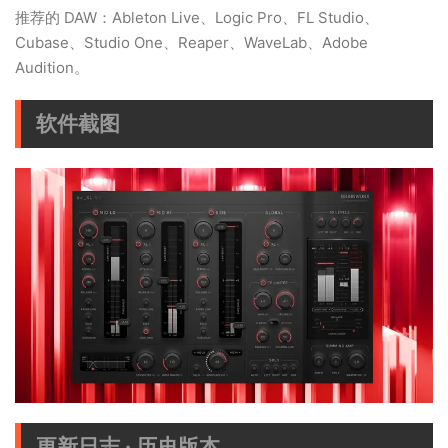
推荐的 DAW：Ableton Live、Logic Pro、FL Studio、
Cubase、Studio One、Reaper、WaveLab、Adobe
Audition。
软件截图
更新日志 · 历史版本