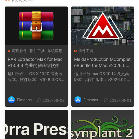
应用软件
·
插件工具
·
系统应用
插件工具
RAR Extractor Max for Mac
MeldaProduction MComplet
v13.9.4 专业的解压缩软件
eBundle for Mac v2026.07
提供一站式音乐制作解决方
适用平台： OS X 10.10 或更高
适用平台 macOS 10.14 及更高
案，涵盖从作曲到母带处理的
版本。软件版本：v10.8.0 OS X
版本 ，软件版本：v2026.07 ，
所有环节
10.11 及...
架构：ARM、x86...
imacos.t
imacos.t
2026-08-03
2026-08-01
op
op