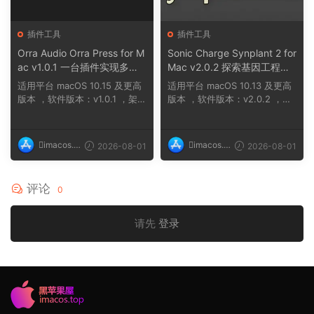
插件工具
插件工具
Orra Audio Orra Press for M
Sonic Charge Synplant 2 for
ac v1.0.1 一台插件实现多种
Mac v2.0.2 探索基因工程合
压缩效果组合
成音乐的新方式，通过培育声
适用平台 macOS 10.15 及更高
适用平台 macOS 10.13 及更高
音细胞创造独特音色
版本 ，软件版本：v1.0.1 ，架
版本 ，软件版本：v2.0.2 ，架
构：ARM、x86（6...
构：ARM、x86（6...
imacos.t
imacos.t
2026-08-01
2026-08-01
op
op
评论
0
请先
登录