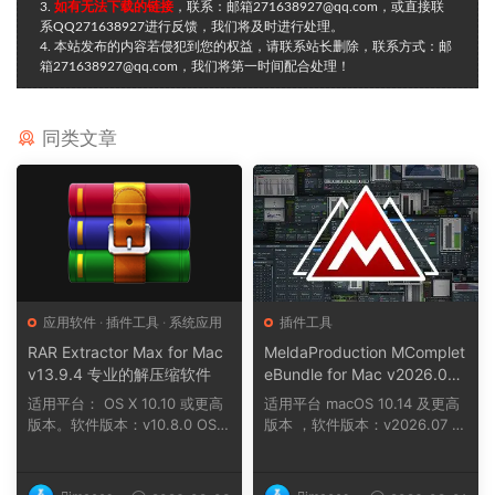
3.
如有无法下载的链接
，联系：邮箱271638927@qq.com，或直接联
系QQ271638927进行反馈，我们将及时进行处理。
4. 本站发布的内容若侵犯到您的权益，请联系站长删除，联系方式：邮
箱271638927@qq.com，我们将第一时间配合处理！
同类文章
应用软件
·
插件工具
·
系统应用
插件工具
RAR Extractor Max for Mac
MeldaProduction MComplet
v13.9.4 专业的解压缩软件
eBundle for Mac v2026.07
提供一站式音乐制作解决方
适用平台： OS X 10.10 或更高
适用平台 macOS 10.14 及更高
案，涵盖从作曲到母带处理的
版本。软件版本：v10.8.0 OS X
版本 ，软件版本：v2026.07 ，
所有环节
10.11 及...
架构：ARM、x86...