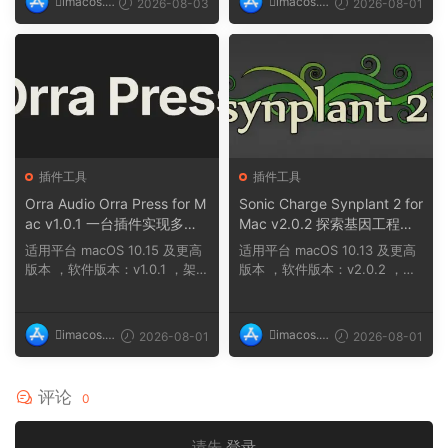
imacos.t
imacos.t
2026-08-03
2026-08-01
op
op
插件工具
插件工具
Orra Audio Orra Press for M
Sonic Charge Synplant 2 for
ac v1.0.1 一台插件实现多种
Mac v2.0.2 探索基因工程合
压缩效果组合
成音乐的新方式，通过培育声
适用平台 macOS 10.15 及更高
适用平台 macOS 10.13 及更高
音细胞创造独特音色
版本 ，软件版本：v1.0.1 ，架
版本 ，软件版本：v2.0.2 ，架
构：ARM、x86（6...
构：ARM、x86（6...
imacos.t
imacos.t
2026-08-01
2026-08-01
op
op
评论
0
请先
登录