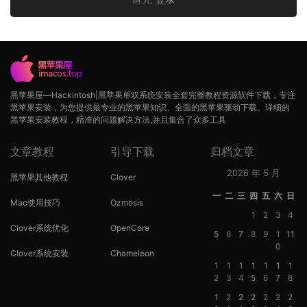
黑苹果屋—Hackintosh|黑苹果单双系统安装全套完整教程资源软件下载，专注
黑苹果安装，为您提供最专业的黑苹果知识、全面的黑苹果驱动下载、详细的
黑苹果安装教程，精准的问题解决方法,并且集合了众多工具
文章教程
引导下载
归档文章
2026 年 5 月
黑苹果其他教程
Clover
一
二
三
四
五
六
日
Mac使用技巧
Ozmosis
1
2
3
4
Clover系统优化
OpenCore
5
6
7
8
9
1
11
0
Clover系统安装
Chameleon
1
1
1
1
1
1
1
2
3
4
5
6
7
8
1
2
2
2
2
2
2