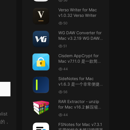
56
接！直接从苹果公司下载。
件
Verso Writer for Mac
v1.0.32 Verso Writer
u6525353742092371
• 2026-07-26
50
不懂就问，AIO版本表示什么意思呢？
WG DAW Converter for
来源：
DaVinci Resolve Studio 21 for Mac
Mac v3.2.19 WG DAW转
v21.0.3 AIO 达芬奇世界顶级调色软件
换器
51
janm999 • 2026-07-23
Cisdem AppCrypt for
Mac v7.11.0 是一款简单
谢谢分享~
好用的Mac应用加密软件
44
来源：
AppleIGC.kext v1.8 黑苹果2.5G有线网卡
SideNotes for Mac
驱动i225 i226
v1.6.3 是一个非常便捷的
笔记软件
56
u9121732520675862 • 2026-07-22
RAR Extractor - unzip
可以重新发送夸克的资源吗，夸克的已经失
for Mac v16.2 解压缩工
效了
具
ist
44
来源：
零基础完整2026最新VMware安装macOS
要的，
FSNotes for Mac v7.3.1
Tahoe 26官方原版系统Windows110环境下
的
实用的纯文本笔记管理器