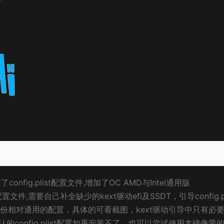
onfig.plist配置文件,增加了OC AMD与Intel通用版
配置文件,需要自己补全缺少的kext驱动efi及SSDT，引导config.pl
t，是一份相对通用的配置，具体的可看截图，kext驱动引导中只有必
config.plist配置如果安装不了，也可以尝试使用本镜像带