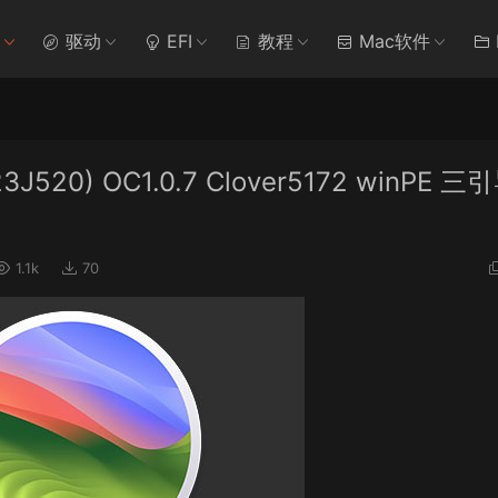
驱动
EFI
教程
Mac软件
(23J520) OC1.0.7 Clover5172 winPE 三
1.1k
70