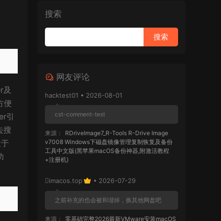
搜索
网友评论
er及
hacktest01 • 2026-08-01
方便
cst-comment-test
er引
去搜
来源：
RDriveImage7_R-Tools R-Drive Image
大于
v7008 Windows下磁盘镜像管理复制恢复及备份
工具中文版(黑苹果macOS备份神器,附激活教程
功
+注册机)
imacos.top
• 2026-07-29
之前补充的也会被和谐掉，换其他网盘吧
来源：
零基础完整2026最新VMware安装macOS