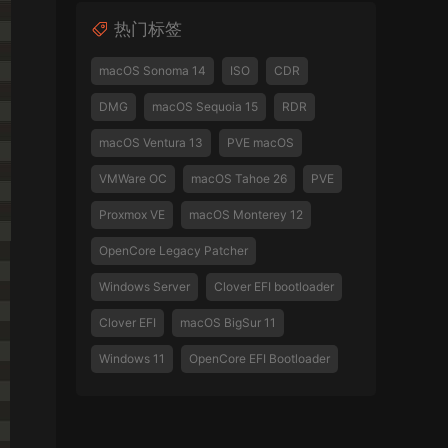
热门标签
macOS Sonoma 14
ISO
CDR
DMG
macOS Sequoia 15
RDR
macOS Ventura 13
PVE macOS
VMWare OC
macOS Tahoe 26
PVE
Proxmox VE
macOS Monterey 12
OpenCore Legacy Patcher
Windows Server
Clover EFI bootloader
Clover EFI
macOS BigSur 11
Windows 11
OpenCore EFI Bootloader