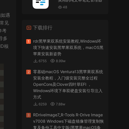
VMware Workstation 17 Pro虚拟机黑苹果双系统
安装unlocker解锁补丁
48
脑如遇
jir75
• 2026-07-21
导常见
下载排行
怎么安装？
参考
导多
来源：
PDFify for Mac v5.0 专业的PDF处理软件
rdr黑苹果双系统安装教程,Windows环
1
MD核
境下快速安装黑苹果双系统，macOS黑
imacos.top
• 2026-07-19
苹果安装新姿势
6755
8.99w
密码都是统一的imacos.top
零基础macOS Ventura13黑苹果双系统
2
来源：
Adobe Photoshop 2026 for Mac v27.8.0
安装全教程，入门级安装完整全过程
专业的图片处理软件
OpenCore及Clover四叶草EFI ，
Windows环境下单双硬盘安装引导注入
方式
6259
7.88w
RDriveImage7_R-Tools R-Drive Image
3
v7008 Windows下磁盘镜像管理复制恢
复及备份工具中文版(黑苹果macOS备