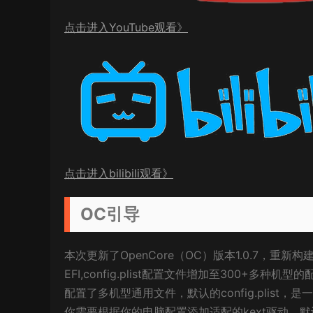
点击进入YouTube观看》
点击进入bilibili观看》
OC引导
本次更新了OpenCore（OC）版本1.0.7，重新构建了c
EFI,config.plist配置文件增加至300+多种机型的
配置了多机型通用文件，默认的config.plis
你需要根据你的电脑配置添加适配的kext驱动，默认的