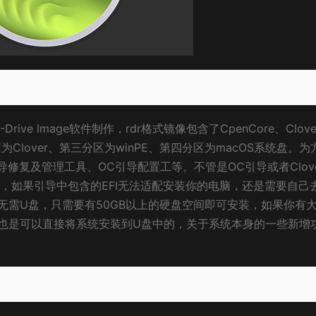
Drive Image软件制作，rdr格式镜像包含了CpenCore、Clov
Clover、第三分区为winPE、第四分区为macOS系统盘。为
FI引导修复及管理工具、OC引导配置工等。不管是OC引导或者Clov
st文件，如果引导中包含的EFI无法适配安装你的电脑，还是需要自己
无需U盘，只需要有50GB以上的硬盘空间即可安装，如果你有
盘，也是可以直接将系统安装到U盘中的，关于系统本身的一些新增