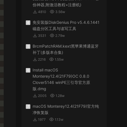
份神器,附激活教程+注册机)
4810
3.56w
免安装版DiskGenius Pro v5.4.6.1441
4
磁盘分区工具与读写工具
3531
2.79w
BrcmPatchRAM.kext黑苹果博通蓝牙
5
补丁(多版本合集)
2216
1.55w
Install macOS
6
Monterey12.4(21F79)OC 0.8.0
Clover5146 winPE三引导官方原
版.dmg
2005
1.28w
macOS Monterey12.4(21F79)官方纯
7
净恢复版
1977
1.13w