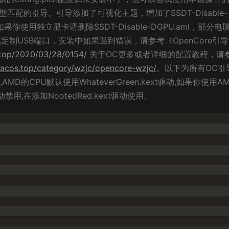
匹配的引导。引导添加了可视化主题，增加了SSDT-Disable-
你使用独立显卡请删除SSDT-Disable-DGPU.aml，部分电
ml或定制USB端口，安装中如果遇到错误，请参考《OpenCore引
.top/2020/03/28/0154/
关于OC更多或者详细的配置教程，请
macos.top/category/wzjc/opencore-wzjc/
。以下为所有OC引
的CPU默认使用WhateverGreen.kext驱动,如果你使用A
驱动禁用,在添加NootedRed.kext驱动使用。