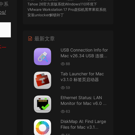
中系
Tahoe 26官方原版系统Windows110环境下
VMware Workstation 17 Pro虚拟机黑苹果双系统
os/
安装unlocker解锁补丁
imacos.top
• 2026-07-29
最新文章
AIO = All In One，一站式整合完整版
不一
USB Connection Info for
来源：
DaVinci Resolve Studio 21 for Mac
Mac v26.34 USB 连接信
v21.0.3 AIO 达芬奇世界顶级调色软件
息
88
imacos.top
• 2026-07-29
Tab Launcher for Mac
v3.1.0 标签页启动器
Mac长存
59
来源：
macOS Golden Gate 27 完整安装包链
Ethernet Status: LAN
接！直接从苹果公司下载。
Monitor for Mac v6.0 以
太网状态：LAN 监控
u8562248263583923 • 2026-07-29
63
DiskMap Al: Find Large
黑苹果已死
Files for Mac v3.1
DiskMap AL：查找大文
来源：
macOS Golden Gate 27 完整安装包链