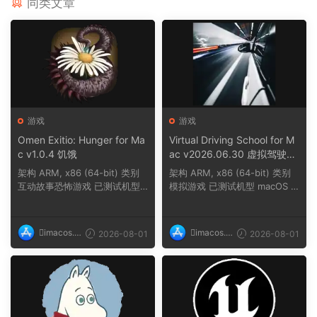
同类文章
游戏
游戏
Omen Exitio: Hunger for Ma
Virtual Driving School for M
c v1.0.4 饥饿
ac v2026.06.30 虚拟驾驶学
校
架构 ARM, x86 (64-bit) 类别
架构 ARM, x86 (64-bit) 类别
互动故事恐怖游戏 已测试机型
模拟游戏 已测试机型 macOS T
macOS Tahoe,...
ahoe, Mac min...
imacos.t
imacos.t
2026-08-01
2026-08-01
op
op