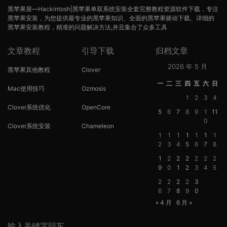
黑苹果屋—Hackintosh|黑苹果单双系统安装全套完整教程资源软件下载，专注
黑苹果安装，为您提供最专业的黑苹果知识、全面的黑苹果驱动下载、详细的
黑苹果安装教程，精准的问题解决方法,并且集合了众多工具
文章教程
引导下载
归档文章
2026 年 5 月
黑苹果其他教程
Clover
一
二
三
四
五
六
日
Mac使用技巧
Ozmosis
1
2
3
4
Clover系统优化
OpenCore
5
6
7
8
9
1
11
0
Clover系统安装
Chameleon
1
1
1
1
1
1
1
2
3
4
5
6
7
8
1
2
2
2
2
2
2
9
0
1
2
3
4
5
2
2
2
2
3
6
7
8
9
0
« 4 月
6 月 »
输入关键字回车