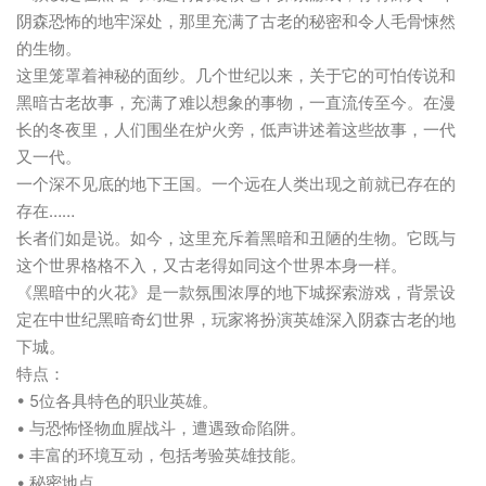
阴森恐怖的地牢深处，那里充满了古老的秘密和令人毛骨悚然
的生物。
这里笼罩着神秘的面纱。几个世纪以来，关于它的可怕传说和
黑暗古老故事，充满了难以想象的事物，一直流传至今。在漫
长的冬夜里，人们围坐在炉火旁，低声讲述着这些故事，一代
又一代。
一个深不见底的地下王国。一个远在人类出现之前就已存在的
存在……
长者们如是说。如今，这里充斥着黑暗和丑陋的生物。它既与
这个世界格格不入，又古老得如同这个世界本身一样。
《黑暗中的火花》是一款氛围浓厚的地下城探索游戏，背景设
定在中世纪黑暗奇幻世界，玩家将扮演英雄深入阴森古老的地
下城。
特点：
• 5位各具特色的职业英雄。
• 与恐怖怪物血腥战斗，遭遇致命陷阱。
• 丰富的环境互动，包括考验英雄技能。
• 秘密地点。