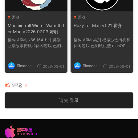
游戏
游戏
Moomintroll Winter Warmth f
Hozy for Mac v1.21 霍齐
or Mac v2026.07.03 姆明冬
日暖阳
架构 ARM, x86 (64-bit) 类别
架构 ARM 类别 模拟沙盒街机和
互动故事街机和休闲游戏 已测
休闲游戏 已测试机型 macOS T
试机型 macOS ...
ahoe, Mac min...
imacos.t
imacos.t
2026-08-01
2026-08-01
op
op
评论
0
请先
登录