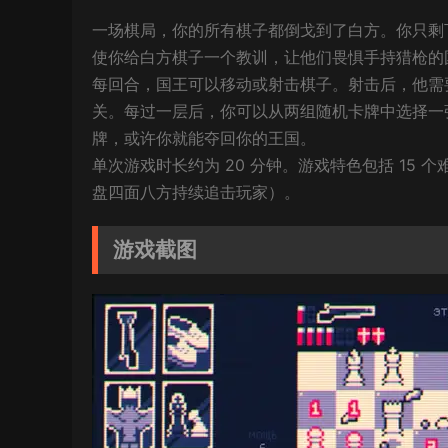
一场棋局，你的所有棋子都倒戈到了白方。你只剩
使你给白方棋子一个教训，让他们畏惧手持猎枪的
每回合，国王可以移动或射击棋子。射击后，他需
关。每过一层后，你可以从两组随机卡牌中选择一
牌，或许你就能夺回你的王国。
单次游戏时长约为 20 分钟。游戏特色包括 15
盘四面八方持续追击玩家）。
游戏截图