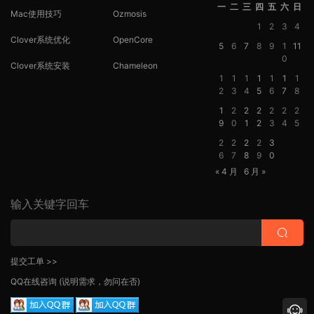
一
二
三
四
五
六
日
Mac使用技巧
Ozmosis
1
2
3
4
Clover系统优化
OpenCore
5
6
7
8
9
1
11
0
Clover系统安装
Chameleon
1
1
1
1
1
1
1
2
3
4
5
6
7
8
1
2
2
2
2
2
2
9
0
1
2
3
4
5
2
2
2
2
3
6
7
8
9
0
« 4 月
6 月 »
输入关键字回车
提交工单 >>
QQ在线咨询
(说明需求，勿问在否)