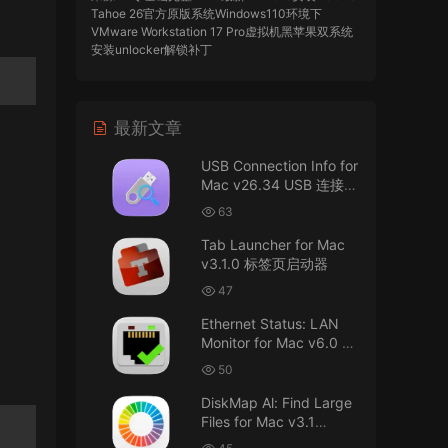
Tahoe 26官方原版系统Windows110环境下
VMware Workstation 17 Pro虚拟机黑苹果双系统
安装unlocker解锁补丁
imacos.top
• 2026-07-29
最新文章
AIO = All In One，一站式整合完整版
USB Connection Info for
来源：
DaVinci Resolve Studio 21 for Mac
Mac v26.34 USB 连接信
v21.0.3 AIO 达芬奇世界顶级调色软件
息
63
imacos.top
• 2026-07-29
Tab Launcher for Mac
v3.1.0 标签页启动器
Mac长存
47
来源：
macOS Golden Gate 27 完整安装包链
Ethernet Status: LAN
接！直接从苹果公司下载。
Monitor for Mac v6.0 以
太网状态：LAN 监控
u8562248263583923 • 2026-07-29
50
DiskMap Al: Find Large
黑苹果已死
Files for Mac v3.1
DiskMap AL：查找大文
来源：
macOS Golden Gate 27 完整安装包链