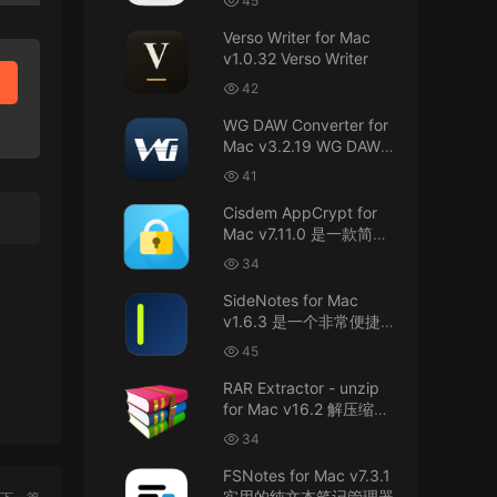
45
接！直接从苹果公司下载。
件
Verso Writer for Mac
v1.0.32 Verso Writer
u6525353742092371
• 2026-07-26
42
不懂就问，AIO版本表示什么意思呢？
WG DAW Converter for
来源：
DaVinci Resolve Studio 21 for Mac
Mac v3.2.19 WG DAW转
v21.0.3 AIO 达芬奇世界顶级调色软件
换器
41
janm999 • 2026-07-23
Cisdem AppCrypt for
Mac v7.11.0 是一款简单
谢谢分享~
好用的Mac应用加密软件
34
来源：
AppleIGC.kext v1.8 黑苹果2.5G有线网卡
SideNotes for Mac
驱动i225 i226
v1.6.3 是一个非常便捷的
笔记软件
45
u9121732520675862 • 2026-07-22
RAR Extractor - unzip
可以重新发送夸克的资源吗，夸克的已经失
for Mac v16.2 解压缩工
效了
具
34
来源：
零基础完整2026最新VMware安装macOS
FSNotes for Mac v7.3.1
Tahoe 26官方原版系统Windows110环境下
实用的纯文本笔记管理器