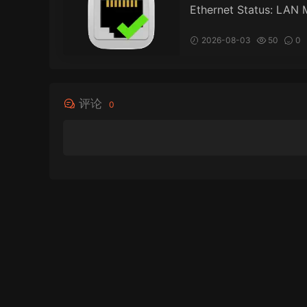
Ethernet Status: LAN 
or for Mac v6.0 以太
态：LAN 监控
2026-08-03
50
0
评论
0