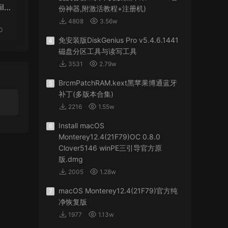
ile
份神器,附激活教程+注册机)
A
4808
3.56w
0
免安装版DiskGenius Pro v5.4.6.1441
4
磁盘分区工具与读写工具
3531
2.79w
BrcmPatchRAM.kext黑苹果博通蓝牙
5
补丁(多版本合集)
2216
1.55w
Install macOS
6
Monterey12.4(21F79)OC 0.8.0
Clover5146 winPE三引导官方原
版.dmg
2005
1.28w
macOS Monterey12.4(21F79)官方纯
7
净恢复版
1977
1.13w