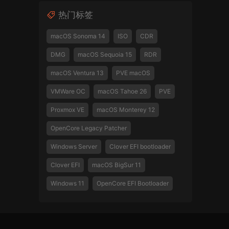
热门标签
macOS Sonoma 14
ISO
CDR
DMG
macOS Sequoia 15
RDR
macOS Ventura 13
PVE macOS
VMWare OC
macOS Tahoe 26
PVE
Proxmox VE
macOS Monterey 12
OpenCore Legacy Patcher
Windows Server
Clover EFI bootloader
Clover EFI
macOS BigSur 11
Windows 11
OpenCore EFI Bootloader