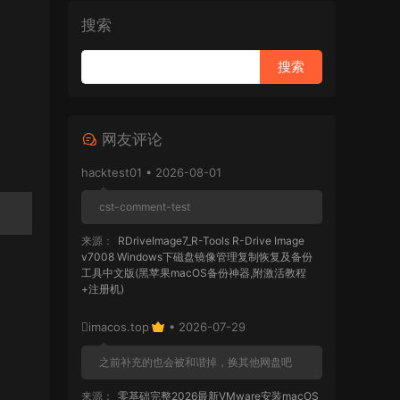
搜索
网友评论
hacktest01 • 2026-08-01
cst-comment-test
来源：
RDriveImage7_R-Tools R-Drive Image
v7008 Windows下磁盘镜像管理复制恢复及备份
工具中文版(黑苹果macOS备份神器,附激活教程
+注册机)
imacos.top
• 2026-07-29
之前补充的也会被和谐掉，换其他网盘吧
来源：
零基础完整2026最新VMware安装macOS