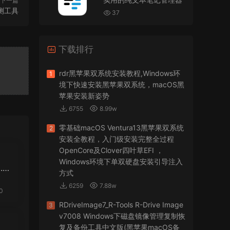
下一篇
VMware Workstation 17 Pro虚拟机黑苹果双系统
监测工具
安装unlocker解锁补丁
37
jir75
• 2026-07-21
下载排行
怎么安装？
来源：
PDFify for Mac v5.0 专业的PDF处理软件
rdr黑苹果双系统安装教程,Windows环
1
境下快速安装黑苹果双系统，macOS黑
imacos.top
• 2026-07-19
苹果安装新姿势
6755
8.99w
密码都是统一的imacos.top
零基础macOS Ventura13黑苹果双系统
2
来源：
Adobe Photoshop 2026 for Mac v27.8.0
安装全教程，入门级安装完整全过程
专业的图片处理软件
OpenCore及Clover四叶草EFI ，
Windows环境下单双硬盘安装引导注入
1.
方式
6259
7.88w
0
RDriveImage7_R-Tools R-Drive Image
3
v7008 Windows下磁盘镜像管理复制恢
复及备份工具中文版(黑苹果macOS备