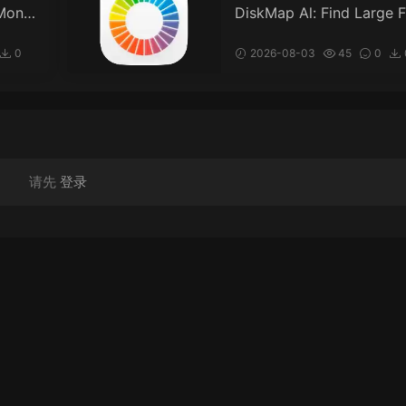
Monit
DiskMap Al: Find Large F
网状
s for Mac v3.1 DiskMap 
L：查找大文件
0
2026-08-03
45
0
请先
登录