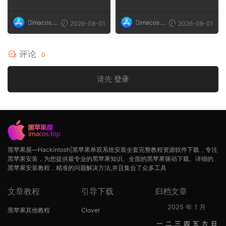
imacos.t
imacos.t
2026-08-01
2026-08-01
op
op
评论
0
请先
登录
黑苹果屋—Hackintosh|黑苹果单双系统安装全套完整教程资源软件下载，专注
黑苹果安装，为您提供最专业的黑苹果知识、全面的黑苹果驱动下载、详细的
黑苹果安装教程，精准的问题解决方法,并且集合了众多工具
文章教程
引导下载
归档文章
2025 年 1 月
黑苹果其他教程
Clover
一
二
三
四
五
六
日