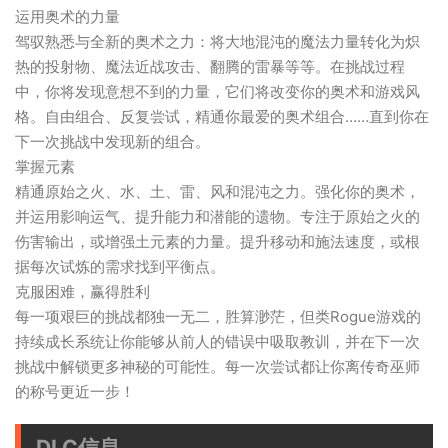
运用奥术的力量
驾驭熟悉与全新的奥术之力：将大地混沌的魔法力量转化为炽
热的投射物、魔法近战攻击、翻腾的雷暴等等。在挑战过程
中，你将发现意想不到的力量，它们将改变你的奥术和游戏风
格。自由组合、反复尝试，精通你最爱的奥术组合……直到你在
下一次挑战中发现新的组合。
掌握元素
精通原始之火、水、土、雷、风和混沌之力。强化你的奥术，
并运用影响运气、提升能力和潜能的遗物。专注于原始之火的
伤害输出，或增强土元素的力量。提升移动和施法速度，或根
据每次试炼的需求找到平衡点。
克服困难，赢得胜利
每一项艰巨的挑战都独一无二，胜算渺茫，但类Rogue游戏的
持续成长系统让你能够从前人的错误中吸取教训，并在下一次
挑战中解锁更多神秘的可能性。每一次尝试都让你离传奇巫师
的称号更近一步！
DLC信息