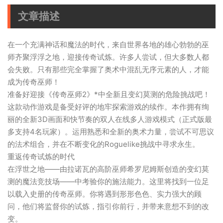
文章描述
在一个充满神话和魔法的时代，来自世界各地的雄心勃勃的巫
师齐聚浮浮之地，迎接传奇试炼。许多人尝试，但大多数人都
会失败。只有那些完全掌握了奥术中混乱无序元素的人，才能
成为传奇巫师！
准备好迎接《传奇巫师2》*中全新且变幻莫测的危险挑战吧！
这款动作游戏是备​​受好评的地牢探索游戏的续作。本作拥有绚
丽的全新3D画面和快节奏的双人在线多人游戏模式（正式版最
多支持4名玩家）。运用熟悉和全新的奥术力量，尝试不可思议
的法术组合，并在不断变化的Roguelike挑战中寻求永生。
重返传奇试炼的时代
在浮世之地——由拉诺瓦的高阶巫师希罗尼姆斯创造的变幻莫
测的魔法竞技场——中考验你的施法能力。这里将找到一位足
以载入史册的传奇巫师。你将遇到形形色色、实力强大的顾
问，他们将监督你的试炼，指引你前行，并带来意想不到的改
变。