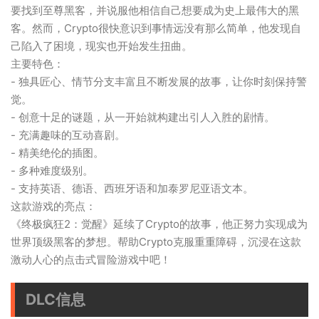
要找到至尊黑客，并说服他相信自己想要成为史上最伟大的黑
客。然而，Crypto很快意识到事情远没有那么简单，他发现自
己陷入了困境，现实也开始发生扭曲。
主要特色：
- 独具匠心、情节分支丰富且不断发展的故事，让你时刻保持警
觉。
- 创意十足的谜题，从一开始就构建出引人入胜的剧情。
- 充满趣味的互动喜剧。
- 精美绝伦的插图。
- 多种难度级别。
- 支持英语、德语、西班牙语和加泰罗尼亚语文本。
这款游戏的亮点：
《终极疯狂2：觉醒》延续了Crypto的故事，他正努力实现成为
世界顶级黑客的梦想。帮助Crypto克服重重障碍，沉浸在这款
激动人心的点击式冒险游戏中吧！
DLC信息