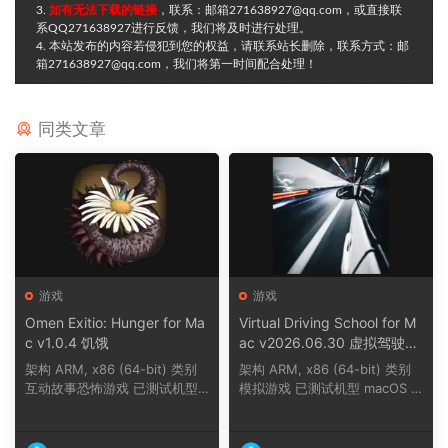
3.
如有无法下载的链接
，联系：邮箱271638927@qq.com，或直接联
系QQ271638927进行反馈，我们将及时进行处理。
4. 本站发布的内容若侵犯到您的权益，请联系站长删除，联系方式：邮
箱271638927@qq.com，我们将第一时间配合处理！
同类文章
游戏
游戏
Omen Exitio: Hunger for Ma
Virtual Driving School for M
c v1.0.4 饥饿
ac v2026.06.30 虚拟驾驶学
校
架构 ARM, x86 (64-bit) 类别
架构 ARM, x86 (64-bit) 类别
互动故事恐怖游戏 已测试机型
模拟游戏 已测试机型 macOS T
macOS Tahoe,...
ahoe, Mac min...