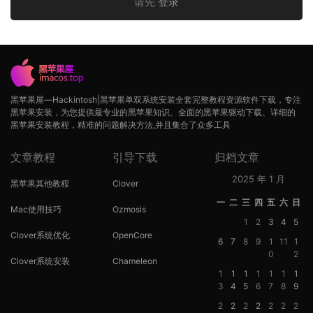
请先
登录
黑苹果屋—Hackintosh|黑苹果单双系统安装全套完整教程资源软件下载，专注
黑苹果安装，为您提供最专业的黑苹果知识、全面的黑苹果驱动下载、详细的
黑苹果安装教程，精准的问题解决方法,并且集合了众多工具
文章教程
引导下载
归档文章
2025 年 1 月
黑苹果其他教程
Clover
一
二
三
四
五
六
日
Mac使用技巧
Ozmosis
1
2
3
4
5
Clover系统优化
OpenCore
6
7
8
9
1
11
1
0
2
Clover系统安装
Chameleon
1
1
1
1
1
1
1
3
4
5
6
7
8
9
2
2
2
2
2
2
2