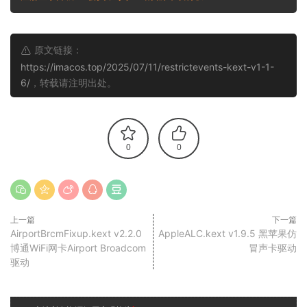
原文链接：
https://imacos.top/2025/07/11/restrictevents-kext-v1-1-
6/
，转载请注明出处。
0
0
上一篇
下一篇
AirportBrcmFixup.kext v2.2.0
AppleALC.kext v1.9.5 黑苹果仿
博通WiFi网卡Airport Broadcom
冒声卡驱动
驱动