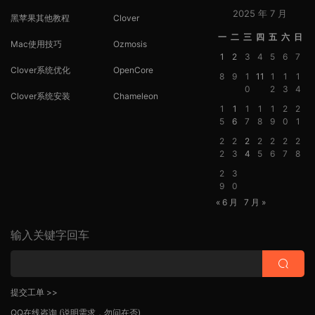
2025 年 7 月
黑苹果其他教程
Clover
一
二
三
四
五
六
日
Mac使用技巧
Ozmosis
1
2
3
4
5
6
7
Clover系统优化
OpenCore
8
9
1
11
1
1
1
0
2
3
4
Clover系统安装
Chameleon
1
1
1
1
1
2
2
5
6
7
8
9
0
1
2
2
2
2
2
2
2
2
3
4
5
6
7
8
2
3
9
0
« 6 月
7 月 »
输入关键字回车
提交工单 >>
QQ在线咨询
(说明需求，勿问在否)