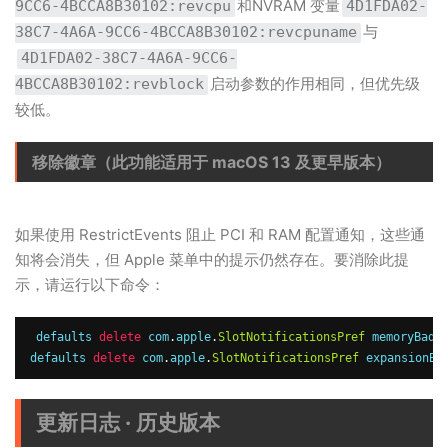
和NVRAM 变量
9CC6-4BCCA8B30102:revcpu
4D1FDA02-
与
38C7-4A6A-9CC6-4BCCA8B30102:revcpuname
4D1FDA02-38C7-4A6A-9CC6-
启动参数的作用相同，但优先级
4BCCA8B30102:revblock
较低。
移除徽章（此功能适用于 macOS 13 及更早版本）
如果使用 RestrictEvents 阻止 PCI 和 RAM 配置通知，这些通
知将会消失，但 Apple 菜单中的提示仍然存在。要消除此提
示，请运行以下命令：
defaults 
delete
 com
.
apple
.
SlotNotificationsPref
 memoryBadge
defaults 
delete
 com
.
apple
.
SlotNotificationsPref
 expansionBa
更新日志 · 历史版本