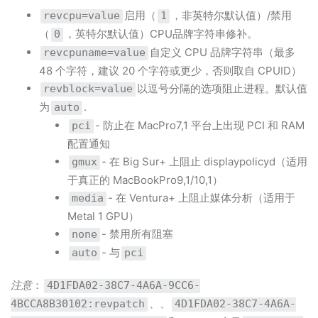
启用（
，非英特尔默认值）/禁用
revcpu=value
1
（
，英特尔默认值）CPU品牌字符串修补。
0
自定义 CPU 品牌字符串（最多
revcpuname=value
48 个字符，建议 20 个字符或更少，否则取自 CPUID）
以逗号分隔的选项阻止进程。默认值
revblock=value
为
.
auto
- 防止在 MacPro7,1 平台上出现 PCI 和 RAM
pci
配置通知
- 在 Big Sur+ 上阻止 displaypolicyd（适用
gmux
于真正的 MacBookPro9,1/10,1）
- 在 Ventura+ 上阻止媒体分析（适用于
media
Metal 1 GPU）
- 禁用所有阻塞
none
- 与
auto
pci
注意
：
4D1FDA02-38C7-4A6A-9CC6-
、、
4BCCA8B30102:revpatch
4D1FDA02-38C7-4A6A-