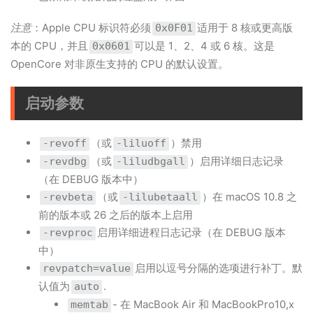
注意
：Apple CPU 标识符必须
适用于 8 核或更高版
0x0F01
本的 CPU，并且
可以是 1、2、4 或 6 核。这是
0x0601
OpenCore 对非原生支持的 CPU 的默认设置。
启动参数
（或
）禁用
-revoff
-liluoff
（或
）启用详细日志记录
-revdbg
-liludbgall
（在 DEBUG 版本中）
（或
）在 macOS 10.8 之
-revbeta
-lilubetaall
前的版本或 26 之后的版本上启用
启用详细进程日志记录（在 DEBUG 版本
-revproc
中）
启用以逗号分隔的选项进行补丁。默
revpatch=value
认值为
.
auto
- 在 MacBook Air 和 MacBookPro10,x
memtab