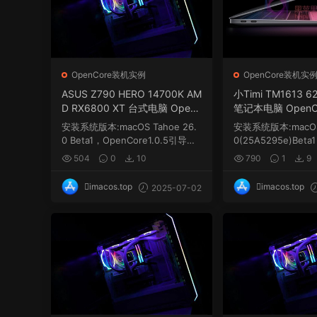
OpenCore装机实例
OpenCore装机实
ASUS Z790 HERO 14700K AM
小Timi TM1613 
D RX6800 XT 台式电脑 Open
笔记本电脑 OpenCor
Core1.0.5 EFI 黑苹果 macOS
黑苹果 macOS Hac
安装系统版本:macOS Tahoe 26.
安装系统版本:macOS 
Hackintosh
0 Beta1，OpenCore1.0.5引导，
0(25A5295e)Beta
需要自己更新三码...
1.0.5引导，需要自己
504
0
10
790
1
9
imacos.top
imacos.top
2025-07-02