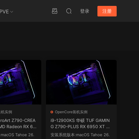
登录
注册
PVE
e装机实例
OpenCore装机实例
ProArt Z790-CREA
i9-12900KS 华硕 TUF GAMIN
MD Radeon RX 68
G Z790-PLUS RX 6950 XT 台
 OpenCore1.0.
式电脑 OpenCore1.0.5 EFI 黑
cOS Tahoe 26.
安装系统版本:macOS Tahoe 26.
 macOS Hackinto
苹果 macOS Hackintosh