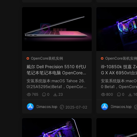
OpenCore装机实例
OpenCore装机实
戴尔 Dell Precision 5510 6代U
i9-10850k 技嘉 Z
笔记本笔记本电脑 OpenCore1.
G X AX 6950xt
0.5 EFI 黑苹果 macOS Hackint
Core1.0.5 EFI 
安装系统版本:macOS Tahoe 26.
安装系统版本:macOS 
osh
Hackintosh
0(25A5295e)Beta1，OpenCore
0 Beta1，OpenCo
1.0.5引导，需要自己更新...
需要自己更新三码...
765
0
23
800
0
1
imacos.top
imacos.top
2025-07-02