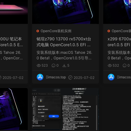
例
OpenCore装机实例
OpenCor
6200U 笔记本
铭瑄z790 13700 rx5700xt台
x299 670
e1.0.5 EFI
式电脑 OpenCore1.0.5 EFI 黑
ore1.0.5 E
kintosh
苹果 macOS Hackintosh
ckintosh
Tahoe 26.
安装系统版本:macOS Tahoe 26.
安装系统版本:ma
1，OpenCore
0 Beta1，OpenCore1.0.5引导，
0 Beta1，Op
更新...
需要自己更新三码...
需要自己更新三
523
0
5
532
0
imacos.top
imacos
2025-07-02
2025-07-02