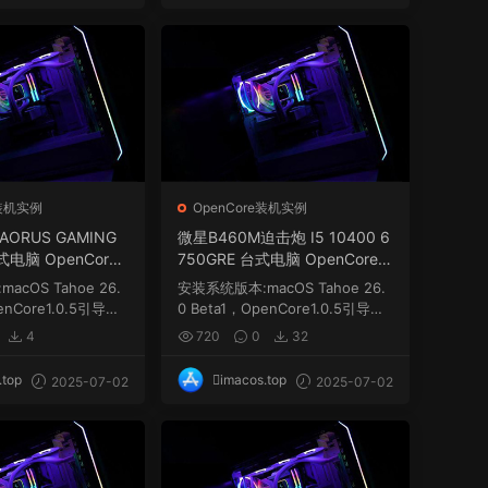
e装机实例
OpenCore装机实例
AORUS GAMING
微星B460M迫击炮 I5 10400 6
式电脑 OpenCore1.
750GRE 台式电脑 OpenCore1.
果 macOS Hackint
0.5 EFI 黑苹果 macOS Hackint
cOS Tahoe 26.
安装系统版本:macOS Tahoe 26.
osh
enCore1.0.5引导，
0 Beta1，OpenCore1.0.5引导，
码...
需要自己更新三码...
4
720
0
32
.top
imacos.top
2025-07-02
2025-07-02