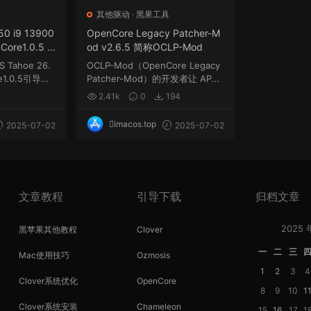
例
其他驱动
·
黑果工具
0 i9 13900
OpenCore Legacy Patcher-M
ore1.0.5 E
od v2.6.5 简称OCLP-Mod
ackintosh
Tahoe 26.
OCLP-Mod（OpenCore Legacy
re1.0.5引导，
Patcher-Mod）的开发者让 APPL
EHDA 驱动得以在macOS Ta...
2.41k
0
194
imacos.top
2025-07-02
2025-07-02
文章教程
引导下载
归档文章
2025 
黑苹果其他教程
Clover
一
二
三
Mac使用技巧
Ozmosis
1
2
3
4
Clover系统优化
OpenCore
8
9
10
1
Clover系统安装
Chameleon
15
16
17
1