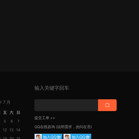
输入关键字回车
年 7 月
四
五
六
日
提交工单 >>
5
6
7
QQ在线咨询
(说明需求，勿问在否)
1
12
13
14
8
19
20
21