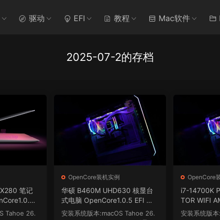
驱动
EFI
教程
Mac软件
2025-07-2的存档
例
OpenCore装机实例
OpenCor
d X280 笔记
华硕 B460M UHD630 核显台
i7-14700K 
ore1.0.5
式电脑 OpenCore1.0.5 EFI 黑
TOR WIFI A
Hackintosh
苹果 macOS Hackintosh
00 XT台式电脑
Tahoe 26.
安装系统版本:macOS Tahoe 26.
安装系统版本:ma
5 EFI 黑苹果