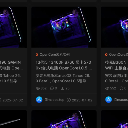
例
OpenCore装机实例
OpenCor
490 GAMIN
13代i5 13400F B760 显卡570
技嘉B360N 
台式电脑 Open
0xt台式电脑 OpenCore1.0.5 E
WIFI 主板台
黑苹果 macOS
FI 黑苹果 macOS Hackintosh
0.5 EFI 黑苹
Tahoe 26.
安装系统版本:macOS Tahoe 26.
安装系统版本:ma
osh
re1.0.5引导，
0 Beta1，OpenCore1.0.5引导，
0 Beta1，Op
需要自己更新三码...
需要自己更新三
6
852
0
25
552
0
imacos.top
imacos
2025-07-02
2025-07-02