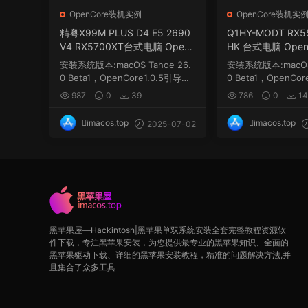
OpenCore装机实例
OpenCore装机实
精粤X99M PLUS D4 E5 2690
Q1HY-MODT RX55
V4 RX5700XT台式电脑 Open
HK 台式电脑 OpenC
Core1.0.5 EFI 黑苹果 macOS
FI 黑苹果 macOS H
安装系统版本:macOS Tahoe 26.
安装系统版本:macOS 
Hackintosh
0 Beta1，OpenCore1.0.5引导，
0 Beta1，OpenCo
需要自己更新三码...
需要自己更新三码...
987
0
39
786
0
14
imacos.top
imacos.top
2025-07-02
黑苹果屋—Hackintosh|黑苹果单双系统安装全套完整教程资源软
件下载，专注黑苹果安装，为您提供最专业的黑苹果知识、全面的
黑苹果驱动下载、详细的黑苹果安装教程，精准的问题解决方法,并
且集合了众多工具