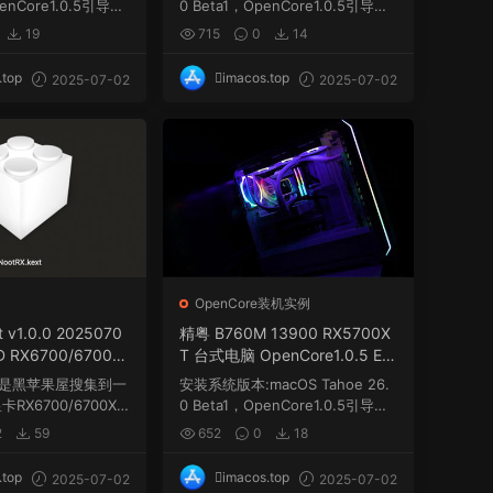
penCore1.0.5引导，
0 Beta1，OpenCore1.0.5引导，
码...
需要自己更新三码...
19
715
0
14
.top
imacos.top
2025-07-02
2025-07-02
OpenCore装机实例
t v1.0.0 2025070
精粤 B760M 13900 RX5700X
 RX6700/6700X
T 台式电脑 OpenCore1.0.5 EFI
6750XT/6750GRE
黑苹果 macOS Hackintosh
ext是⿊苹果屋搜集到一
安装系统版本:macOS Tahoe 26.
动
RX6700/6700XL/
0 Beta1，OpenCore1.0.5引导，
需要自己更新三码...
2
59
652
0
18
.top
imacos.top
2025-07-02
2025-07-02