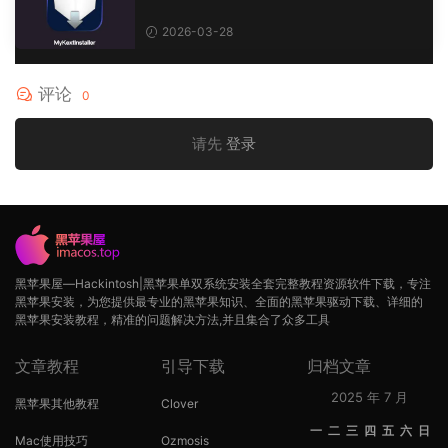
实用程序，简化内核扩展 (kext) 的安装。
2026-03-28
评论
0
请先
登录
黑苹果屋—Hackintosh|黑苹果单双系统安装全套完整教程资源软件下载，专注
黑苹果安装，为您提供最专业的黑苹果知识、全面的黑苹果驱动下载、详细的
黑苹果安装教程，精准的问题解决方法,并且集合了众多工具
文章教程
引导下载
归档文章
2025 年 7 月
黑苹果其他教程
Clover
一
二
三
四
五
六
日
Mac使用技巧
Ozmosis