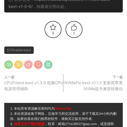
kext-v1-0-6/
，转载请注明出处。
0
1
ECEnabler.kext
上一篇
下一篇
CPUFriend.kext v1.3.0 电脑CPU
NVMeFix.kext v1.1.3 更新黑苹果
电源管理辅助
NVMe提升兼容性驱动
1. 本站所有资源解压密码均为
imacos.top
2. 本站资源收集于网络，仅做学习和交流使用，请于下载后24小时内删
除。如果你喜欢我们推荐的软件，请购买正版支持作者。
3.
如有无法下载的链接
，联系：邮箱271638927@qq.com，或直接联